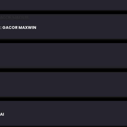
R: GACOR MAXWIN
AI