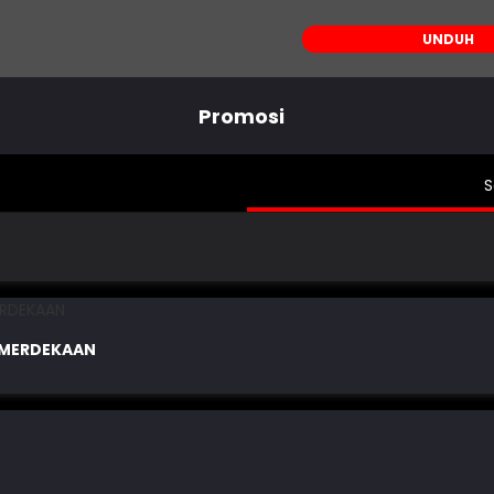
UNDUH
Promosi
S
EMERDEKAAN