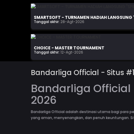
SMARTSOFT - TURNAMEN HADIAH LANGSUNG "
Tanggal akhir:
28-Agt-2026
CHOICE - MASTER TOURNAMENT
Tanggal akhir:
12-Agt-2026
Bandarliga Official - Situs 
Bandarliga Official
2026
Bandarliga Official adalah destinasi utama bagi para
yang aman, menyenangkan, dan penuh keuntungan. Situ