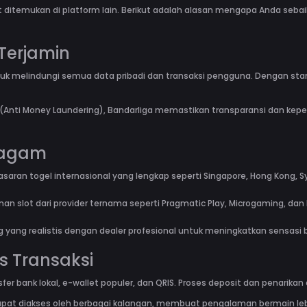
 ditemukan di platform lain. Berikut adalah alasan mengapa Anda seba
Terjamin
tuk melindungi semua data pribadi dan transaksi pengguna. Dengan sta
(Anti Money Laundering), Bandarliga memastikan transparansi dan ke
ragam
aran togel internasional yang lengkap seperti Singapore, Hong Kong, S
nan slot dari provider ternama seperti Pragmatic Play, Microgaming, d
yang realistis dengan dealer profesional untuk meningkatkan sensasi 
s Transaksi
er bank lokal, e-wallet populer, dan QRIS. Proses deposit dan penarik
apat diakses oleh berbagai kalangan, membuat pengalaman bermain lebih