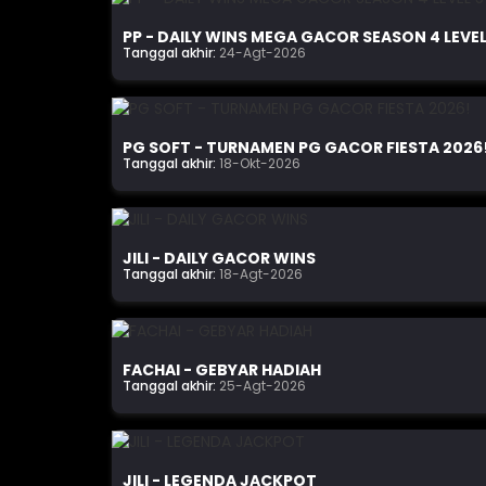
PP - DAILY WINS MEGA GACOR SEASON 4 LEVEL
Tanggal akhir:
24-Agt-2026
PG SOFT - TURNAMEN PG GACOR FIESTA 2026
Tanggal akhir:
18-Okt-2026
JILI - DAILY GACOR WINS
Tanggal akhir:
18-Agt-2026
FACHAI - GEBYAR HADIAH
Tanggal akhir:
25-Agt-2026
JILI - LEGENDA JACKPOT