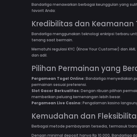
Bandarliga menawarkan berbagai keunggulan yang sulit
favorit Anda:
Kredibilitas dan Keamanan 
Bandarliga menggunakan teknologi enkripsi terbaru un
tenang saat bermain.
Mematuhi regulasi KYC (Know Your Customer) dan AML 
dan adil.
Pilihan Permainan yang Be
Pergamean Togel Online:
Bandarliga menyediakan pas
permainan sesuai preferensi.
Slot Gacor Berkualitas:
Dengan ribuan pilihan permai
memberikan peluang kemenangan lebih besar.
Pergamean Live Casino:
Pengalaman kasino langsung 
Kemudahan dan Fleksibilita
Berbagai metode pembayaran tersedia, termasuk transf
Dengan minimal deposit hanya Rp 10.000, Bandarliga d