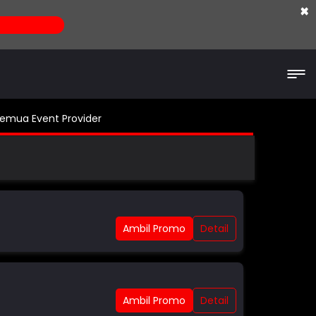
×
emua Event Provider
Ambil Promo
Detail
Ambil Promo
Detail