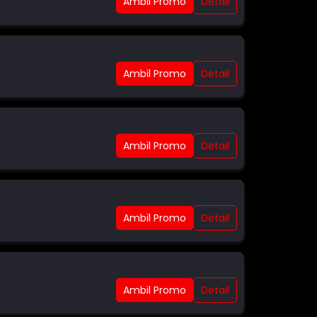
Ambil Promo
Detail
Ambil Promo
Detail
Ambil Promo
Detail
Ambil Promo
Detail
Ambil Promo
Detail