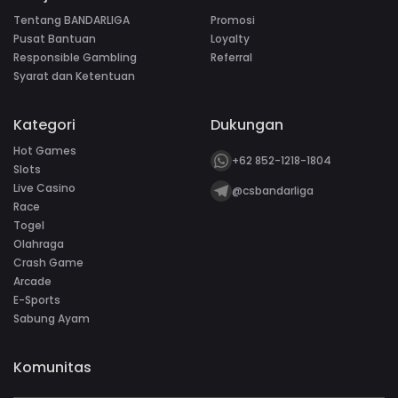
Tentang BANDARLIGA
Promosi
Pusat Bantuan
Loyalty
Responsible Gambling
Referral
Syarat dan Ketentuan
Kategori
Dukungan
Hot Games
+62 852-1218-1804
Slots
Live Casino
@csbandarliga
Race
Togel
Olahraga
Crash Game
Arcade
E-Sports
Sabung Ayam
Komunitas