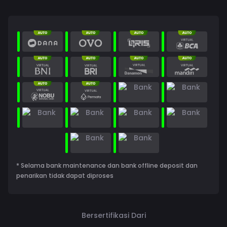
* Selama bank maintenance dan bank offline deposit dan
penarikan tidak dapat diproses
Bersertifikasi Dari