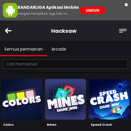
×
BANDARLIGA Aplikasi Mobile
UNDUH
Jangan tampilkan lagi hari ini
Hacksaw
Semua permainan
Arcade
Colors
Mines
Speed Crash