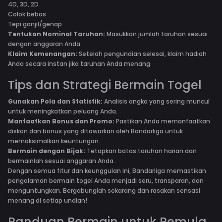
4D, 3D, 2D
Colok bebas
Tepi ganjil/genap
Tentukan Nominal Taruhan:
Masukkan jumlah taruhan sesuai
dengan anggaran Anda.
Klaim Kemenangan:
Setelah pengundian selesai, klaim hadiah
Anda secara instan jika taruhan Anda menang.
Tips dan Strategi Bermain Togel
Gunakan Pola dan Statistik:
Analisis angka yang sering muncul
untuk meningkatkan peluang Anda.
Manfaatkan Bonus dan Promo:
Pastikan Anda memanfaatkan
diskon dan bonus yang ditawarkan oleh Bandarliga untuk
memaksimalkan keuntungan.
Bermain dengan Bijak:
Tetapkan batas taruhan harian dan
bermainlah sesuai anggaran Anda.
Dengan semua fitur dan keunggulan ini, Bandarliga memastikan
pengalaman bermain togel Anda menjadi seru, transparan, dan
menguntungkan. Bergabunglah sekarang dan rasakan sensasi
menang di setiap undian!
Panduan Bermain untuk Pemula