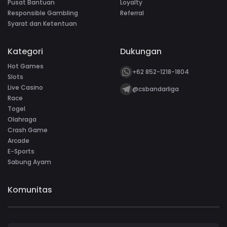
Pusat Bantuan
Loyalty
Responsible Gambling
Referral
Syarat dan Ketentuan
Kategori
Dukungan
Hot Games
+62 852-1218-1804
Slots
Live Casino
@csbandarliga
Race
Togel
Olahraga
Crash Game
Arcade
E-Sports
Sabung Ayam
Komunitas