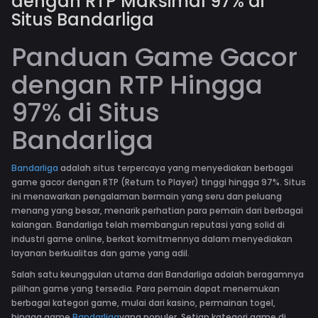
dengan RTP Maksimal 97% di
Situs Bandarliga
Panduan Game Gacor
dengan RTP Hingga
97% di Situs
Bandarliga
Bandarliga
adalah situs terpercaya yang menyediakan berbagai
game gacor dengan RTP (Return to Player) tinggi hingga 97%. Situs
ini menawarkan pengalaman bermain yang seru dan peluang
menang yang besar, menarik perhatian para pemain dari berbagai
kalangan. Bandarliga telah membangun reputasi yang solid di
industri game online, berkat komitmennya dalam menyediakan
layanan berkualitas dan game yang adil.
Salah satu keunggulan utama dari Bandarliga adalah beragamnya
pilihan game yang tersedia. Para pemain dapat menemukan
berbagai kategori game, mulai dari kasino, permainan togel,
hingga game
Bandarliga
yang populer. Setiap kategori game di