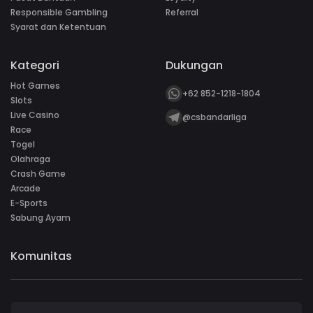
Responsible Gambling
Referral
Syarat dan Ketentuan
Kategori
Dukungan
Hot Games
+62 852-1218-1804
Slots
Live Casino
@csbandarliga
Race
Togel
Olahraga
Crash Game
Arcade
E-Sports
Sabung Ayam
Komunitas