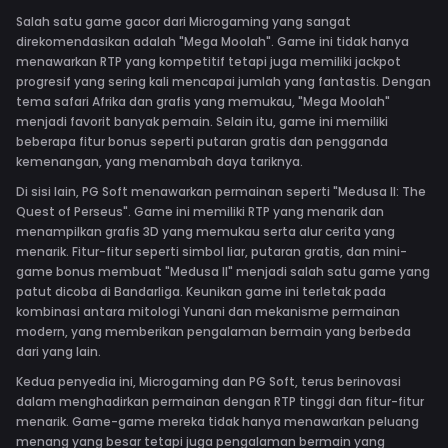
Salah satu game gacor dari Microgaming yang sangat
direkomendasikan adalah "Mega Moolah". Game ini tidak hanya
menawarkan RTP yang kompetitif tetapi juga memiliki jackpot
progresif yang sering kali mencapai jumlah yang fantastis. Dengan
tema safari Afrika dan grafis yang memukau, "Mega Moolah"
menjadi favorit banyak pemain. Selain itu, game ini memiliki
beberapa fitur bonus seperti putaran gratis dan pengganda
kemenangan, yang menambah daya tariknya.
Di sisi lain, PG Soft menawarkan permainan seperti "Medusa II: The
Quest of Perseus". Game ini memiliki RTP yang menarik dan
menampilkan grafis 3D yang memukau serta alur cerita yang
menarik. Fitur-fitur seperti simbol liar, putaran gratis, dan mini-
game bonus membuat "Medusa II" menjadi salah satu game yang
patut dicoba di Bandarliga. Keunikan game ini terletak pada
kombinasi antara mitologi Yunani dan mekanisme permainan
modern, yang memberikan pengalaman bermain yang berbeda
dari yang lain.
Kedua penyedia ini, Microgaming dan PG Soft, terus berinovasi
dalam menghadirkan permainan dengan RTP tinggi dan fitur-fitur
menarik. Game-game mereka tidak hanya menawarkan peluang
menang yang besar tetapi juga pengalaman bermain yang