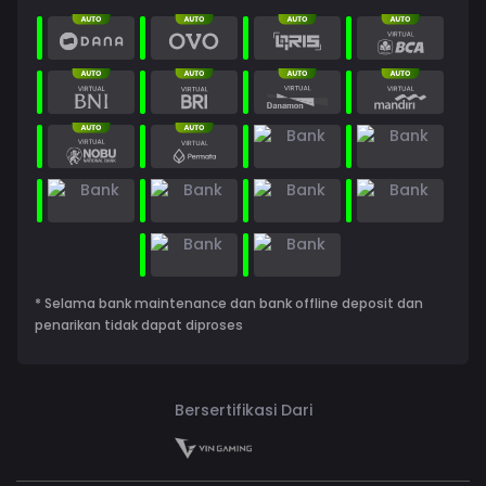
* Selama bank maintenance dan bank offline deposit dan
penarikan tidak dapat diproses
Bersertifikasi Dari