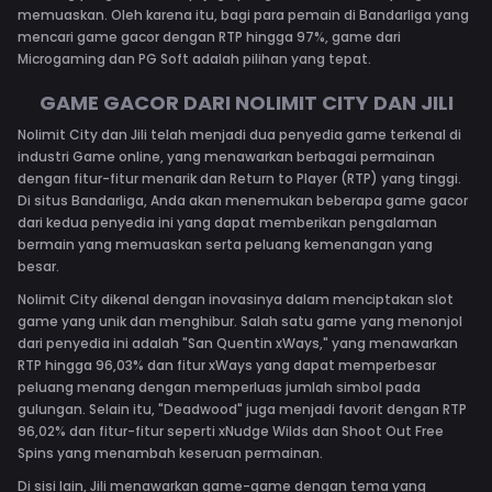
memuaskan. Oleh karena itu, bagi para pemain di Bandarliga yang
mencari game gacor dengan RTP hingga 97%, game dari
Microgaming dan PG Soft adalah pilihan yang tepat.
GAME GACOR DARI NOLIMIT CITY DAN JILI
Nolimit City dan Jili telah menjadi dua penyedia game terkenal di
industri Game online, yang menawarkan berbagai permainan
dengan fitur-fitur menarik dan Return to Player (RTP) yang tinggi.
Di situs Bandarliga, Anda akan menemukan beberapa game gacor
dari kedua penyedia ini yang dapat memberikan pengalaman
bermain yang memuaskan serta peluang kemenangan yang
besar.
Nolimit City dikenal dengan inovasinya dalam menciptakan slot
game yang unik dan menghibur. Salah satu game yang menonjol
dari penyedia ini adalah "San Quentin xWays," yang menawarkan
RTP hingga 96,03% dan fitur xWays yang dapat memperbesar
peluang menang dengan memperluas jumlah simbol pada
gulungan. Selain itu, "Deadwood" juga menjadi favorit dengan RTP
96,02% dan fitur-fitur seperti xNudge Wilds dan Shoot Out Free
Spins yang menambah keseruan permainan.
Di sisi lain, Jili menawarkan game-game dengan tema yang