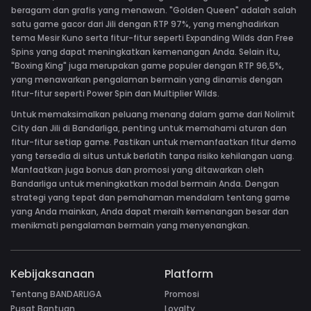
beragam dan grafis yang menawan. "Golden Queen" adalah salah
satu game gacor dari Jili dengan RTP 97%, yang menghadirkan
tema Mesir Kuno serta fitur-fitur seperti Expanding Wilds dan Free
Spins yang dapat meningkatkan kemenangan Anda. Selain itu,
"Boxing King" juga merupakan game populer dengan RTP 96,5%,
yang menawarkan pengalaman bermain yang dinamis dengan
fitur-fitur seperti Power Spin dan Multiplier Wilds.
Untuk memaksimalkan peluang menang dalam game dari Nolimit
City dan Jili di Bandarliga, penting untuk memahami aturan dan
fitur-fitur setiap game. Pastikan untuk memanfaatkan fitur demo
yang tersedia di situs untuk berlatih tanpa risiko kehilangan uang.
Manfaatkan juga bonus dan promosi yang ditawarkan oleh
Bandarliga untuk meningkatkan modal bermain Anda. Dengan
strategi yang tepat dan pemahaman mendalam tentang game
yang Anda mainkan, Anda dapat meraih kemenangan besar dan
menikmati pengalaman bermain yang menyenangkan.
Kebijaksanaan
Platform
Tentang BANDARLIGA
Promosi
Pusat Bantuan
Loyalty