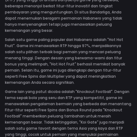
beberapa menonjol berkat fitur-fitur inovatif dan tingkat
pembayaran yang menguntungkan. Di situs Bandarliga, Anda
dapat menemukan beragam permainan Habanero yang tidak
hanya menyenangkan tetapi juga menawarkan peluang
kemenangan yang besar.
Salah satu game paling populer dari Habanero adalah "Hot Hot
Fruit". Game ini menawarkan RTP hingga 97%, menjadikannya
salah satu pilihan terbaik bagi pemain yang mencari peluang
menang tinggi. Dengan desain yang berwarna-warni dan fitur
bonus yang melimpah, "Hot Hot Fruit" berhasil memikat banyak
pemain. Selain itu, game ini juga dilengkapi dengan fitur-fitur
seperti Free Spins dan Multiplier yang dapat meningkatkan
kemenangan Anda secara signifikan.
Game lain yang patut dicoba adalah "Knockout Football". Dengan
tema sepak bola yang seru dan RTP yang kompetitif, game ini
menawarkan pengalaman bermain yang berbeda dan menantang.
Fitur-fitur seperti Free Spins dan Bonus Round pada "Knockout
Football" memberikan peluang tambahan untuk meraih
kemenangan besar. Tidak ketinggalan, "Koi Gate" juga menjadi
salah satu game favorit dengan tema Asia yang kaya dan RTP
yang tinggi, cocok untuk pemain yang menyukai permainan