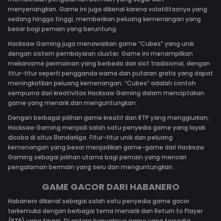
menyenangkan. Game ini juga dikenal karena volatilitasnya yang
sedang hingga tinggi, memberikan peluang kemenangan yang
besar bagi pemain yang beruntung.
Hacksaw Gaming juga menawarkan game “Cubes” yang unik
dengan sistem pembayaran cluster. Game ini menampilkan
mekanisme permainan yang berbeda dari slot tradisional, dengan
fitur-fitur seperti pengganda warna dan putaran gratis yang dapat
meningkatkan peluang kemenangan. “Cubes” adalah contoh
sempurna dari kreativitas Hacksaw Gaming dalam menciptakan
game yang menarik dan menguntungkan.
Dengan berbagai pilihan game kreatif dan RTP yang menggiurkan,
Hacksaw Gaming menjadi salah satu penyedia game yang layak
dicoba di situs Bandarliga. Fitur-fitur unik dan peluang
kemenangan yang besar menjadikan game-game dari Hacksaw
Gaming sebagai pilihan utama bagi pemain yang mencari
pengalaman bermain yang seru dan menguntungkan.
GAME GACOR DARI HABANERO
Habanero dikenal sebagai salah satu penyedia game gacor
terkemuka dengan berbagai tema menarik dan Return to Player
(RTP) yang tinggi. Di antara banyaknya game yang tersedia,