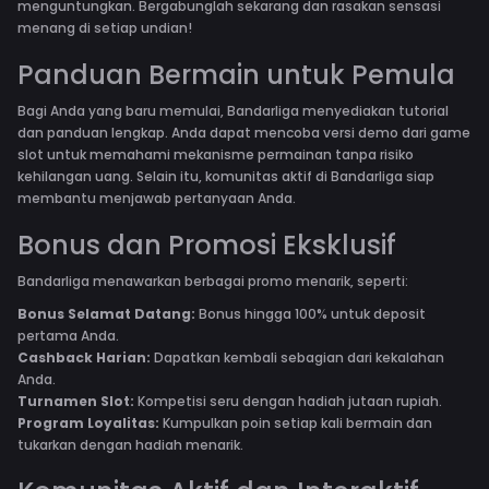
menguntungkan. Bergabunglah sekarang dan rasakan sensasi
menang di setiap undian!
Panduan Bermain untuk Pemula
Bagi Anda yang baru memulai, Bandarliga menyediakan tutorial
dan panduan lengkap. Anda dapat mencoba versi demo dari game
slot untuk memahami mekanisme permainan tanpa risiko
kehilangan uang. Selain itu, komunitas aktif di Bandarliga siap
membantu menjawab pertanyaan Anda.
Bonus dan Promosi Eksklusif
Bandarliga menawarkan berbagai promo menarik, seperti:
Bonus Selamat Datang:
Bonus hingga 100% untuk deposit
pertama Anda.
Cashback Harian:
Dapatkan kembali sebagian dari kekalahan
Anda.
Turnamen Slot:
Kompetisi seru dengan hadiah jutaan rupiah.
Program Loyalitas:
Kumpulkan poin setiap kali bermain dan
tukarkan dengan hadiah menarik.