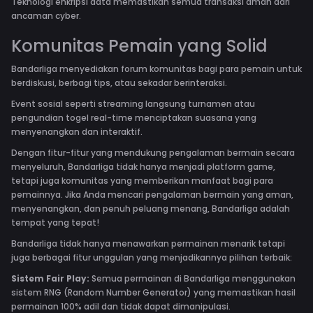
Teknologi enkripsi data memastikan semua transaksi aman dari
ancaman cyber.
Komunitas Pemain yang Solid
Bandarliga menyediakan forum komunitas bagi para pemain untuk
berdiskusi, berbagi tips, atau sekadar berinteraksi.
Event sosial seperti streaming langsung turnamen atau
pengundian togel real-time menciptakan suasana yang
menyenangkan dan interaktif.
Dengan fitur-fitur yang mendukung pengalaman bermain secara
menyeluruh, Bandarliga tidak hanya menjadi platform game,
tetapi juga komunitas yang memberikan manfaat bagi para
pemainnya. Jika Anda mencari pengalaman bermain yang aman,
menyenangkan, dan penuh peluang menang, Bandarliga adalah
tempat yang tepat!
Bandarliga tidak hanya menawarkan permainan menarik tetapi
juga berbagai fitur unggulan yang menjadikannya pilihan terbaik:
Sistem Fair Play:
Semua permainan di Bandarliga menggunakan
sistem RNG (Random Number Generator) yang memastikan hasil
permainan 100% adil dan tidak dapat dimanipulasi.