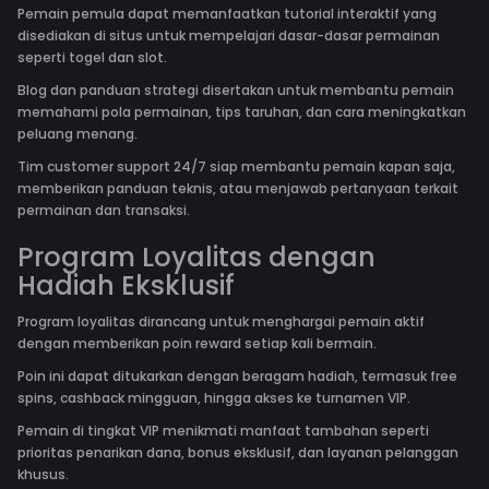
Pemain pemula dapat memanfaatkan tutorial interaktif yang
disediakan di situs untuk mempelajari dasar-dasar permainan
seperti togel dan slot.
Blog dan panduan strategi disertakan untuk membantu pemain
memahami pola permainan, tips taruhan, dan cara meningkatkan
peluang menang.
Tim customer support 24/7 siap membantu pemain kapan saja,
memberikan panduan teknis, atau menjawab pertanyaan terkait
permainan dan transaksi.
Program Loyalitas dengan
Hadiah Eksklusif
Program loyalitas dirancang untuk menghargai pemain aktif
dengan memberikan poin reward setiap kali bermain.
Poin ini dapat ditukarkan dengan beragam hadiah, termasuk free
spins, cashback mingguan, hingga akses ke turnamen VIP.
Pemain di tingkat VIP menikmati manfaat tambahan seperti
prioritas penarikan dana, bonus eksklusif, dan layanan pelanggan
khusus.