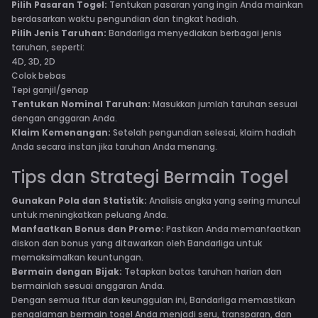
Pilih Pasaran Togel:
Tentukan pasaran yang ingin Anda mainkan
berdasarkan waktu pengundian dan tingkat hadiah.
Pilih Jenis Taruhan:
Bandarliga menyediakan berbagai jenis
taruhan, seperti:
4D, 3D, 2D
Colok bebas
Tepi ganjil/genap
Tentukan Nominal Taruhan:
Masukkan jumlah taruhan sesuai
dengan anggaran Anda.
Klaim Kemenangan:
Setelah pengundian selesai, klaim hadiah
Anda secara instan jika taruhan Anda menang.
Tips dan Strategi Bermain Togel
Gunakan Pola dan Statistik:
Analisis angka yang sering muncul
untuk meningkatkan peluang Anda.
Manfaatkan Bonus dan Promo:
Pastikan Anda memanfaatkan
diskon dan bonus yang ditawarkan oleh Bandarliga untuk
memaksimalkan keuntungan.
Bermain dengan Bijak:
Tetapkan batas taruhan harian dan
bermainlah sesuai anggaran Anda.
Dengan semua fitur dan keunggulan ini, Bandarliga memastikan
pengalaman bermain togel Anda menjadi seru, transparan, dan