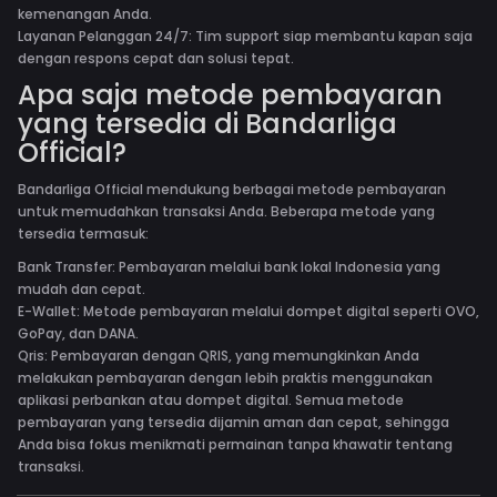
kemenangan Anda.
Layanan Pelanggan 24/7: Tim support siap membantu kapan saja
dengan respons cepat dan solusi tepat.
Apa saja metode pembayaran
yang tersedia di Bandarliga
Official?
Bandarliga Official mendukung berbagai metode pembayaran
untuk memudahkan transaksi Anda. Beberapa metode yang
tersedia termasuk:
Bank Transfer: Pembayaran melalui bank lokal Indonesia yang
mudah dan cepat.
E-Wallet: Metode pembayaran melalui dompet digital seperti OVO,
GoPay, dan DANA.
Qris: Pembayaran dengan QRIS, yang memungkinkan Anda
melakukan pembayaran dengan lebih praktis menggunakan
aplikasi perbankan atau dompet digital. Semua metode
pembayaran yang tersedia dijamin aman dan cepat, sehingga
Anda bisa fokus menikmati permainan tanpa khawatir tentang
transaksi.