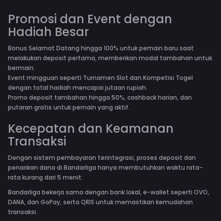
Promosi dan Event dengan
Hadiah Besar
Bonus Selamat Datang hingga 100% untuk pemain baru saat
melakukan deposit pertama, memberikan modal tambahan untuk
bermain.
Event mingguan seperti Turnamen Slot dan Kompetisi Togel
dengan total hadiah mencapai jutaan rupiah.
Promo deposit tambahan hingga 50%, cashback harian, dan
putaran gratis untuk pemain yang aktif.
Kecepatan dan Keamanan
Transaksi
Dengan sistem pembayaran terintegrasi, proses deposit dan
penarikan dana di Bandarliga hanya membutuhkan waktu rata-
rata kurang dari 5 menit.
Bandarliga bekerja sama dengan bank lokal, e-wallet seperti OVO,
DANA, dan GoPay, serta QRIS untuk memastikan kemudahan
transaksi.