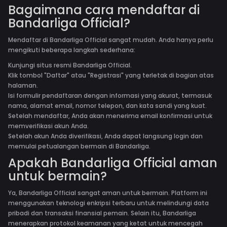
Bagaimana cara mendaftar di
Bandarliga Official?
Mendaftar di Bandarliga Official sangat mudah. Anda hanya perlu
mengikuti beberapa langkah sederhana:
Kunjungi situs resmi Bandarliga Official.
Klik tombol "Daftar" atau "Registrasi" yang terletak di bagian atas
halaman.
Isi formulir pendaftaran dengan informasi yang akurat, termasuk
nama, alamat email, nomor telepon, dan kata sandi yang kuat.
Setelah mendaftar, Anda akan menerima email konfirmasi untuk
memverifikasi akun Anda.
Setelah akun Anda diverifikasi, Anda dapat langsung login dan
memulai petualangan bermain di Bandarliga.
Apakah Bandarliga Official aman
untuk bermain?
Ya, Bandarliga Official sangat aman untuk bermain. Platform ini
menggunakan teknologi enkripsi terbaru untuk melindungi data
pribadi dan transaksi finansial pemain. Selain itu, Bandarliga
menerapkan protokol keamanan yang ketat untuk mencegah