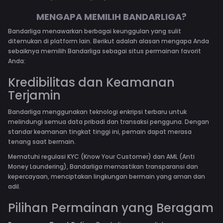
MENGAPA MEMILIH BANDARLIGA?
Bandarliga menawarkan berbagai keunggulan yang sulit
ditemukan di platform lain. Berikut adalah alasan mengapa Anda
sebaiknya memilih Bandarliga sebagai situs permainan favorit
Anda:
Kredibilitas dan Keamanan
Terjamin
Bandarliga menggunakan teknologi enkripsi terbaru untuk
melindungi semua data pribadi dan transaksi pengguna. Dengan
standar keamanan tingkat tinggi ini, pemain dapat merasa
tenang saat bermain.
Mematuhi regulasi KYC (Know Your Customer) dan AML (Anti
Money Laundering), Bandarliga memastikan transparansi dan
kepercayaan, menciptakan lingkungan bermain yang aman dan
adil.
Pilihan Permainan yang Beragam