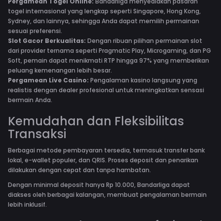
Pergamean Togel Online:
Bandarliga menyediakan pasaran
togel internasional yang lengkap seperti Singapore, Hong Kong,
Sydney, dan lainnya, sehingga Anda dapat memilih permainan
sesuai preferensi.
Slot Gacor Berkualitas:
Dengan ribuan pilihan permainan slot
dari provider ternama seperti Pragmatic Play, Microgaming, dan PG
Soft, pemain dapat menikmati RTP hingga 97% yang memberikan
peluang kemenangan lebih besar.
Pergamean Live Casino:
Pengalaman kasino langsung yang
realistis dengan dealer profesional untuk meningkatkan sensasi
bermain Anda.
Kemudahan dan Fleksibilitas
Transaksi
Berbagai metode pembayaran tersedia, termasuk transfer bank
lokal, e-wallet populer, dan QRIS. Proses deposit dan penarikan
dilakukan dengan cepat dan tanpa hambatan.
Dengan minimal deposit hanya Rp 10.000, Bandarliga dapat
diakses oleh berbagai kalangan, membuat pengalaman bermain
lebih inklusif.