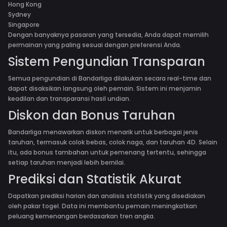
Hong Kong
Sydney
Singapore
Dengan banyaknya pasaran yang tersedia, Anda dapat memilih
permainan yang paling sesuai dengan preferensi Anda.
Sistem Pengundian Transparan
Semua pengundian di Bandarliga dilakukan secara real-time dan
dapat disaksikan langsung oleh pemain. Sistem ini menjamin
keadilan dan transparansi hasil undian.
Diskon dan Bonus Taruhan
Bandarliga menawarkan diskon menarik untuk berbagai jenis
taruhan, termasuk colok bebas, colok naga, dan taruhan 4D. Selain
itu, ada bonus tambahan untuk pemenang tertentu, sehingga
setiap taruhan menjadi lebih bernilai.
Prediksi dan Statistik Akurat
Dapatkan prediksi harian dan analisis statistik yang disediakan
oleh pakar togel. Data ini membantu pemain meningkatkan
peluang kemenangan berdasarkan tren angka.