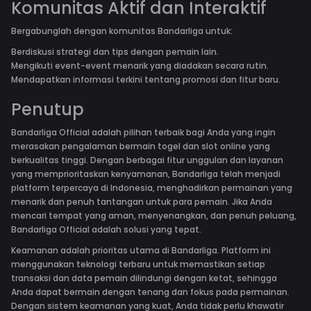
Komunitas Aktif dan Interaktif
Bergabunglah dengan komunitas Bandarliga untuk:
Berdiskusi strategi dan tips dengan pemain lain.
Mengikuti event-event menarik yang diadakan secara rutin.
Mendapatkan informasi terkini tentang promosi dan fitur baru.
Penutup
Bandarliga Official adalah pilihan terbaik bagi Anda yang ingin
merasakan pengalaman bermain togel dan slot online yang
berkualitas tinggi. Dengan berbagai fitur unggulan dan layanan
yang memprioritaskan kenyamanan, Bandarliga telah menjadi
platform terpercaya di Indonesia, menghadirkan permainan yang
menarik dan penuh tantangan untuk para pemain. Jika Anda
mencari tempat yang aman, menyenangkan, dan penuh peluang,
Bandarliga Official adalah solusi yang tepat.
Keamanan adalah prioritas utama di Bandarliga. Platform ini
menggunakan teknologi terbaru untuk memastikan setiap
transaksi dan data pemain dilindungi dengan ketat, sehingga
Anda dapat bermain dengan tenang dan fokus pada permainan.
Dengan sistem keamanan yang kuat, Anda tidak perlu khawatir