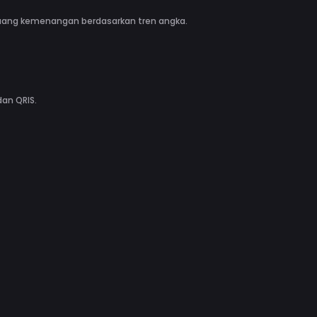
eluang kemenangan berdasarkan tren angka.
an QRIS.