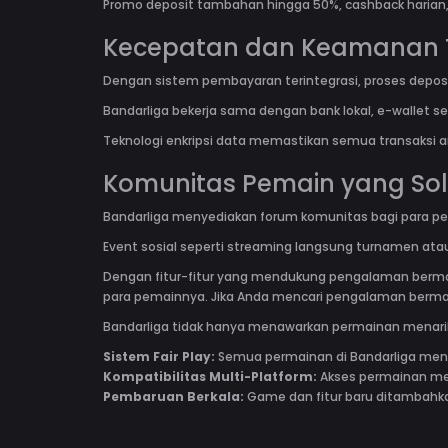
Promo deposit tambahan hingga 50%, cashback harian, 
Kecepatan dan Keamanan T
Dengan sistem pembayaran terintegrasi, proses deposi
Bandarliga bekerja sama dengan bank lokal, e-wallet 
Teknologi enkripsi data memastikan semua transaksi 
Komunitas Pemain yang Sol
Bandarliga menyediakan forum komunitas bagi para pemai
Event sosial seperti streaming langsung turnamen at
Dengan fitur-fitur yang mendukung pengalaman bermai
para pemainnya. Jika Anda mencari pengalaman berma
Bandarliga tidak hanya menawarkan permainan menarik t
Sistem Fair Play:
Semua permainan di Bandarliga meng
Kompatibilitas Multi-Platform:
Akses permainan mela
Pembaruan Berkala:
Game dan fitur baru ditambahka