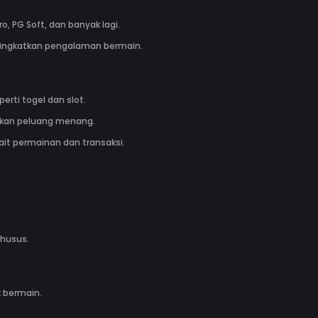
, PG Soft, dan banyak lagi.
meningkatkan pengalaman bermain.
rti togel dan slot.
tkan peluang menang.
t permainan dan transaksi.
khusus.
 bermain.