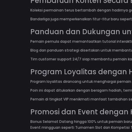
Pembaruan Konten Secara 
Koleksi permainan terus bertambah dengan hadirnya gam
Bandarliga juga memperkenalkan fitur-fitur baru seper
Panduan dan Dukungan un
Pemain pemula dapat memanfaatkan tutorial interaktif 
Blog dan panduan strategi disertakan untuk membant
Tim customer support 24/7 siap membantu pemain kap
Program Loyalitas dengan H
Program loyalitas dirancang untuk menghargai pemain 
Poin ini dapat ditukarkan dengan beragam hadiah, term
Pemain di tingkat VIP menikmati manfaat tambahan sepe
Promosi dan Event dengan 
Bonus Selamat Datang hingga 100% untuk pemain bar
Event mingguan seperti Turnamen Slot dan Kompetisi T