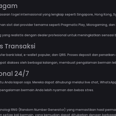
ragam
aran togel internasional yang lengkap seperti Singapore, Hong Kong, S
nan slot dari provider ternama seperti Pragmatic Play, Microgaming, d
yang realistis dengan dealer profesional untuk meningkatkan sensasi 
s Transaksi
er bank lokal, e-wallet populer, dan QRIS. Proses deposit dan penarik
apat diakses oleh berbagai kalangan, membuat pengalaman bermain lebih
onal 24/7
 Anda kapan saja. Mereka dapat dihubungi melalui live chat, WhatsApp
n pengalaman bermain Anda lebih nyaman dan bebas stres.
logi RNG (Random Number Generator) yang memastikan hasil permainan
setiap kali bermain, yang kemudian dapat ditukarkan dengan berbaga