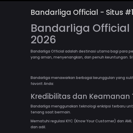
Bandarliga Official - Situs 
Bandarliga Official
2026
Bandarliga Official adalah destinasi utama bagi para
yang aman, menyenangkan, dan penuh keuntungan. Situ
Bandarliga menawarkan berbagai keunggulan yang sulit
favorit Anda:
Kredibilitas dan Keamanan 
Bandarliga menggunakan teknologi enkripsi terbaru un
tenang saat bermain.
Mematuhi regulasi KYC (Know Your Customer) dan AML 
dan adil.