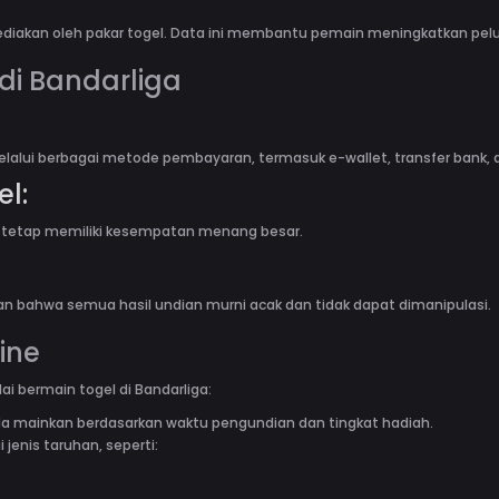
 disediakan oleh pakar togel. Data ini membantu pemain meningkatkan p
di Bandarliga
lalui berbagai metode pembayaran, termasuk e-wallet, transfer bank, d
l:
 tetap memiliki kesempatan menang besar.
 bahwa semua hasil undian murni acak dan tidak dapat dimanipulasi.
ine
i bermain togel di Bandarliga:
a mainkan berdasarkan waktu pengundian dan tingkat hadiah.
jenis taruhan, seperti: