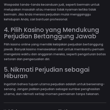
Waspadai tanda-tanda kecanduan judi, seperti bermain untuk
melupakan masalah atau merasa tidak nyaman ketika tidak
bermain. Jika Anda merasa perjudian mulai mengganggu
kehidupan Anda, cari bantuan profesional.
4. Pilih Kasino yang Mendukung
Perjudian Bertanggung Jawab
Pilih kasino online yang memiliki kebijakan perjudian bertanggung
jawab. Banyak kasino menawarkan alat untuk membantu pemain
mengelola waktu dan anggaran mereka, seperti pengaturan batas
setoran dan pengecualian diri.
5. Nikmati Perjudian sebagai
Hiburan
Ingatlah bahwa tujuan utama perjudian adalah untuk bersenang-
senang. Jangan jadikan perjudian sebagai sumber penghasilan
utama, dan nikmati setiap momen permainan tanpa tekanan.