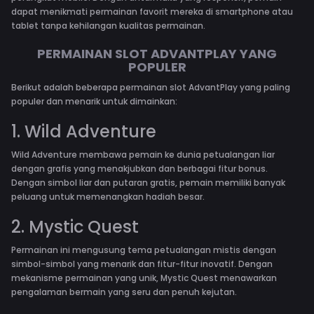
dapat menikmati permainan favorit mereka di smartphone atau
tablet tanpa kehilangan kualitas permainan.
PERMAINAN SLOT ADVANTPLAY YANG
POPULER
Berikut adalah beberapa permainan slot AdvantPlay yang paling
populer dan menarik untuk dimainkan:
1. Wild Adventure
Wild Adventure membawa pemain ke dunia petualangan liar
dengan grafis yang menakjubkan dan berbagai fitur bonus.
Dengan simbol liar dan putaran gratis, pemain memiliki banyak
peluang untuk memenangkan hadiah besar.
2. Mystic Quest
Permainan ini mengusung tema petualangan mistis dengan
simbol-simbol yang menarik dan fitur-fitur inovatif. Dengan
mekanisme permainan yang unik, Mystic Quest menawarkan
pengalaman bermain yang seru dan penuh kejutan.