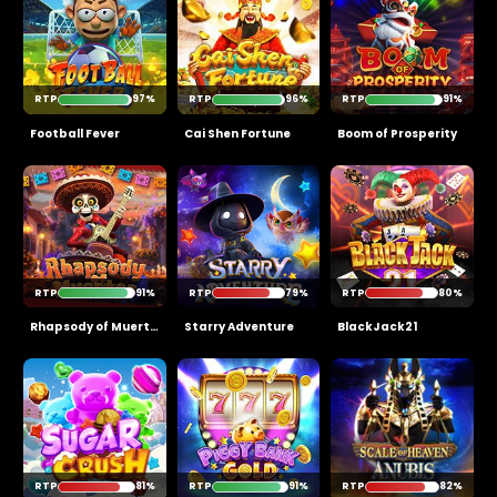
RTP
97%
RTP
RTP
91%
Football Fever
Cai Shen Fortune
Boom of Prosperity
RTP
91%
RTP
79%
RTP
Rhapsody of Muertos
Starry Adventure
BlackJack21
RTP
RTP
91%
RTP
82%