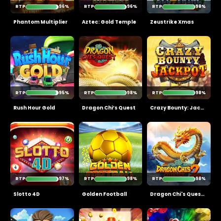
RTP
96%
RTP
RTP
Phantom Multiplier
Aztec: Gold Temple
Zeustrike Xmas
RTP
95%
RTP
RTP
98%
Rush Hour Gold
Dragon Chi’s Quest
Crazy Bounty: Jackpot
RTP
97%
RTP
RTP
98%
Slotto 4D
Golden Football
Dragon Chi's Quest 2