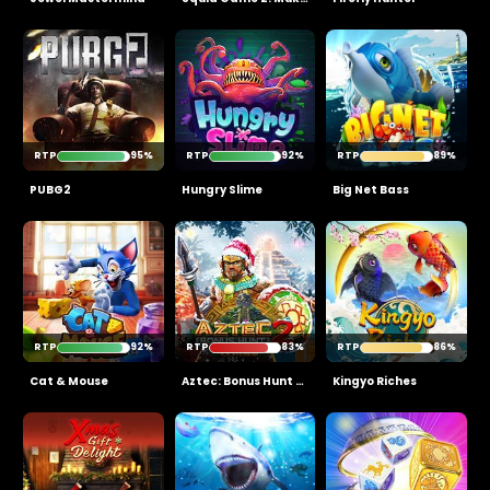
RTP
95%
RTP
92%
RTP
PUBG2
Hungry Slime
Big Net Bass
RTP
92%
RTP
RTP
86%
Cat & Mouse
Aztec: Bonus Hunt 2 Xmas
Kingyo Riches