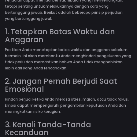
Perjudian dapat menjadi bentuk hiburan yang menyenangkan,
tetapi penting untuk melakukannya dengan cara yang
bertanggung jawab. Berikut adalah beberapa prinsip perjudian
yang bertanggung jawab:
1. Tetapkan Batas Waktu dan
Anggaran
Pastikan Anda menetapkan batas waktu dan anggaran sebelum
bermain. Ini akan membantu Anda menghindari pengeluaran yang
tidak perlu dan memastikan bahwa Anda tidak menghabiskan
lebih dari yang Anda rencanakan.
2. Jangan Pernah Berjudi Saat
Emosional
Hindari berjudi ketika Anda merasa stres, marah, atau tidak fokus.
Emosi dapat mempengaruhi pengambilan keputusan Anda dan
meningkatkan risiko kerugian.
3. Kenali Tanda-Tanda
Kecanduan