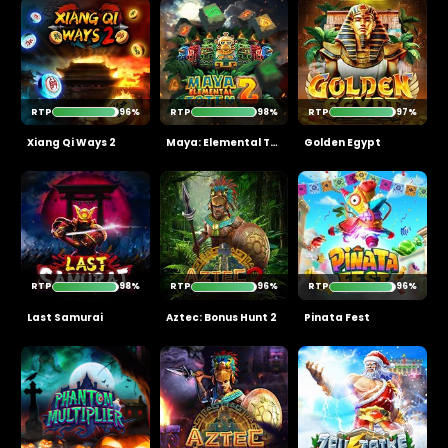
RTP
96%
RTP
98%
RTP
97%
Xiang Qi Ways 2
Maya: Elemental Totem 2
Golden Egypt
RTP
RTP
96%
RTP
96%
Last Samurai
Aztec: Bonus Hunt 2
Pinata Fest