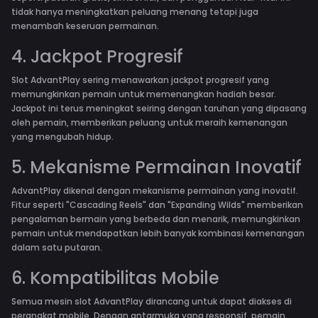
tidak hanya meningkatkan peluang menang tetapi juga
menambah keseruan permainan.
4. Jackpot Progresif
Slot AdvantPlay sering menawarkan jackpot progresif yang
memungkinkan pemain untuk memenangkan hadiah besar.
Jackpot ini terus meningkat seiring dengan taruhan yang dipasang
oleh pemain, memberikan peluang untuk meraih kemenangan
yang mengubah hidup.
5. Mekanisme Permainan Inovatif
AdvantPlay dikenal dengan mekanisme permainan yang inovatif.
Fitur seperti "Cascading Reels" dan "Expanding Wilds" memberikan
pengalaman bermain yang berbeda dan menarik, memungkinkan
pemain untuk mendapatkan lebih banyak kombinasi kemenangan
dalam satu putaran.
6. Kompatibilitas Mobile
Semua mesin slot AdvantPlay dirancang untuk dapat diakses di
perangkat mobile. Dengan antarmuka yang responsif, pemain