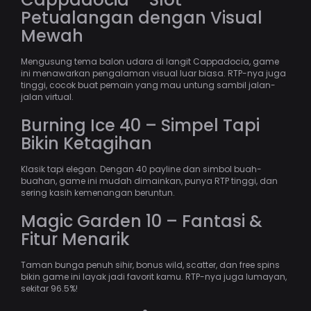
Petualangan dengan Visual
Mewah
Mengusung tema balon udara di langit Cappadocia, game
ini menawarkan pengalaman visual luar biasa. RTP-nya juga
tinggi, cocok buat pemain yang mau untung sambil jalan-
jalan virtual.
Burning Ice 40 – Simpel Tapi
Bikin Ketagihan
Klasik tapi elegan. Dengan 40 payline dan simbol buah-
buahan, game ini mudah dimainkan, punya RTP tinggi, dan
sering kasih kemenangan beruntun.
Magic Garden 10 – Fantasi &
Fitur Menarik
Taman bunga penuh sihir, bonus wild, scatter, dan free spins
bikin game ini layak jadi favorit kamu. RTP-nya juga lumayan,
sekitar 96.5%!