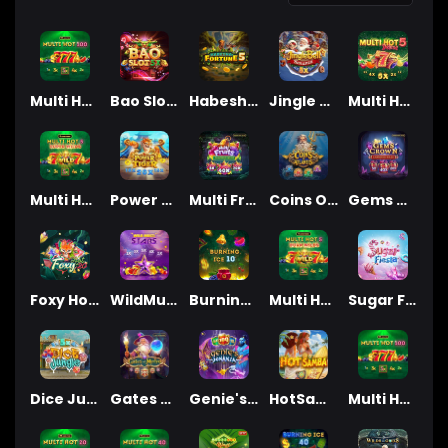
Multi Hot 100
Bao Slot 5X
Habesha Fortune 5
Jingle Bell Bonanza
Multi Hot 5 Deluxe
Multi Hot 5 Super Wilds
Power Of Tiger
Multi Fruits Charging Wilds
Coins Of Atlantis
Gems Crown Charging Wilds
Foxy Hot 20
WildMultiStar
Burning Ice 10
Multi Hot 5 Burn Wilds
Sugar Fiesta
Dice Jungle
Gates Of Merlyn
Genie's Bonanza
HotSamba
Multi Hot 10