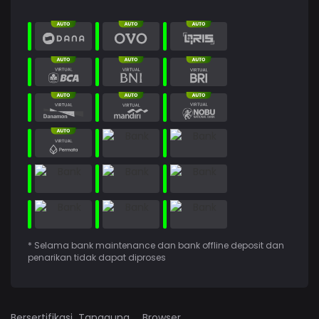
* Selama bank maintenance dan bank offline deposit dan
penarikan tidak dapat diproses
Bersertifikasi
Tanggung
Browser