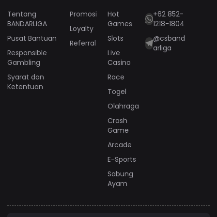
Tentang
Promosi
Hot
+62 852-
BANDARLIGA
Games
1218-1804
Loyalty
Pusat Bantuan
Slots
@csband
Referral
arliga
Responsible
Live
Gambling
Casino
Syarat dan
Race
Ketentuan
Togel
Olahraga
Crash
Game
Arcade
E-Sports
Sabung
Ayam