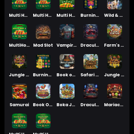
Multi Hot 20
Multi Hot 40
Multi Hot Ways
Burning Ice 40
Wild & Gods
MultiHot5
Mad Slot
Vampires
Dracula's Fortune
Farm's Fortune
Jungle Sisters Deluxe
Burning Ice
Book of Futuria
Safari Simba
Jungle Sisters
Samurai
Book Of Bonanza
Boka Jamba 10
Dracula's Fortune Halloween Edition
Mariachi Coins