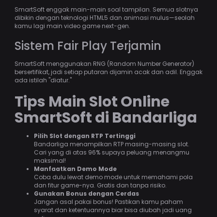
SmartSoft enggak main-main soal tampilan. Semua slotnya
dibikin dengan teknologi HTML5 dan animasi mulus—seolah
kamu lagi main video game next-gen.
Sistem Fair Play Terjamin
SmartSoft menggunakan RNG (Random Number Generator)
bersertifikat, jadi setiap putaran dijamin acak dan adil. Enggak
ada istilah "diatur."
Tips Main Slot Online
SmartSoft di Bandarliga
Pilih Slot dengan RTP Tertinggi
Bandarliga menampilkan RTP masing-masing slot.
Cari yang di atas 96% supaya peluang menangmu
maksimal!
Manfaatkan Demo Mode
Coba dulu lewat demo mode untuk memahami pola
dan fitur game-nya. Gratis dan tanpa risiko.
Gunakan Bonus dengan Cerdas
Jangan asal pakai bonus! Pastikan kamu paham
syarat dan ketentuannya biar bisa diubah jadi uang