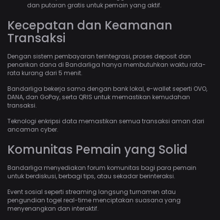
dan putaran gratis untuk pemain yang aktif.
Kecepatan dan Keamanan
Transaksi
Dengan sistem pembayaran terintegrasi, proses deposit dan
penarikan dana di Bandarliga hanya membutuhkan waktu rata-
rata kurang dari 5 menit.
Bandarliga bekerja sama dengan bank lokal, e-wallet seperti OVO,
DANA, dan GoPay, serta QRIS untuk memastikan kemudahan
transaksi.
Teknologi enkripsi data memastikan semua transaksi aman dari
ancaman cyber.
Komunitas Pemain yang Solid
Bandarliga menyediakan forum komunitas bagi para pemain
untuk berdiskusi, berbagi tips, atau sekadar berinteraksi.
Event sosial seperti streaming langsung turnamen atau
pengundian togel real-time menciptakan suasana yang
menyenangkan dan interaktif.