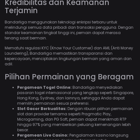
Kredibilitas dan Keamanan
Terjamin
Bandarliga menggunakan teknologi enkripsi terbaru untuk
melindungi semua data pribadi dan transaksi pengguna. Dengan
standar keamanan tingkat tinggi ini, pemain dapat merasa
tenang saat bermain.
Mematuhi regulasi KYC (Know Your Customer) dan AML (Anti Money
Laundering), Bandarliga memastikan transparansi dan
kepercayaan, menciptakan lingkungan bermain yang aman dan
adil.
Pilihan Permainan yang Beragam
Pergamean Togel Online:
Bandarliga menyediakan
pasaran togel internasional yang lengkap seperti Singapore,
Hong Kong, Sydney, dan lainnya, sehingga Anda dapat
memilih permainan sesuai preferensi.
Slot Gacor Berkualitas:
Dengan ribuan pilihan permainan
slot dari provider ternama seperti Pragmatic Play,
Microgaming, dan PG Soft, pemain dapat menikmati RTP
hingga 97% yang memberikan peluang kemenangan lebih
besar.
Pergamean Live Casino:
Pengalaman kasino langsung