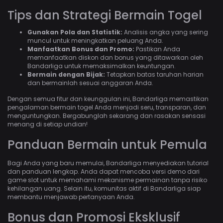
Tips dan Strategi Bermain Togel
Gunakan Pola dan Statistik:
Analisis angka yang sering
muncul untuk meningkatkan peluang Anda.
Manfaatkan Bonus dan Promo:
Pastikan Anda
memanfaatkan diskon dan bonus yang ditawarkan oleh
Bandarliga untuk memaksimalkan keuntungan.
Bermain dengan Bijak:
Tetapkan batas taruhan harian
dan bermainlah sesuai anggaran Anda.
Dengan semua fitur dan keunggulan ini, Bandarliga memastikan
pengalaman bermain togel Anda menjadi seru, transparan, dan
menguntungkan. Bergabunglah sekarang dan rasakan sensasi
menang di setiap undian!
Panduan Bermain untuk Pemula
Bagi Anda yang baru memulai, Bandarliga menyediakan tutorial
dan panduan lengkap. Anda dapat mencoba versi demo dari
game slot untuk memahami mekanisme permainan tanpa risiko
kehilangan uang. Selain itu, komunitas aktif di Bandarliga siap
membantu menjawab pertanyaan Anda.
Bonus dan Promosi Eksklusif