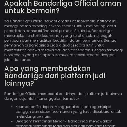
Apakah Bandarliga Official aman
untuk bermain?
Ya, Bandarliga Official sangat aman untuk bermain. Platform ini
menggunakan teknologi enkripsi terbaru untuk melindungi data
pribadi dan transaksi finansial pemain. Selain itu, Bandarliga
menerapkan protokol keamanan yang ketat untuk mencegah
penipuan dan memastikan keadilan dalam permainan. Semua
permainan di Bandarliga juga diaudit secara rutin untuk
memastikan bahwa mereka adil dan transparan. Dengan teknologi
blockchain yang diterapkan, semua transaksi tercatat dengan
jelas dan aman.
Apa yang membedakan
Bandarliga dari platform judi
lainnya?
Bandarliga Official membedakan dirinya dari platform judi lainnya
dengan sejumlah fitur unggulan, termasuk:
Keamanan Terdepan: Menggunakan teknologi enkripsi
canggih dan sistem keamanan yang terus diperbarui untuk
melindungi pemain.
Beragam Permainan Menarik: Bandarliga menawarkan
berbagai permainan togel dan slot dari penyedia terbaik