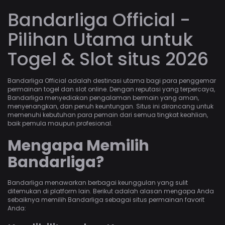
Bandarliga Official -
Pilihan Utama untuk
Togel & Slot situs 2026
Bandarliga Official adalah destinasi utama bagi para penggemar
permainan togel dan slot online. Dengan reputasi yang terpercaya,
Bandarliga menyediakan pengalaman bermain yang aman,
menyenangkan, dan penuh keuntungan. Situs ini dirancang untuk
memenuhi kebutuhan para pemain dari semua tingkat keahlian,
baik pemula maupun profesional.
Mengapa Memilih
Bandarliga?
Bandarliga menawarkan berbagai keunggulan yang sulit
ditemukan di platform lain. Berikut adalah alasan mengapa Anda
sebaiknya memilih Bandarliga sebagai situs permainan favorit
Anda: