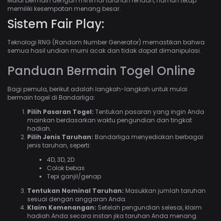
Mulai bermain dengan minimal taruhan rendah, namun tetap
memiliki kesempatan menang besar.
Sistem Fair Play:
Teknologi RNG (Random Number Generator) memastikan bahwa
semua hasil undian murni acak dan tidak dapat dimanipulasi.
Panduan Bermain Togel Online
Bagi pemula, berikut adalah langkah-langkah untuk mulai
bermain togel di Bandarliga:
Pilih Pasaran Togel:
Tentukan pasaran yang ingin Anda
mainkan berdasarkan waktu pengundian dan tingkat
hadiah.
Pilih Jenis Taruhan:
Bandarliga menyediakan berbagai
jenis taruhan, seperti:
4D, 3D, 2D
Colok bebas
Tepi ganjil/genap
Tentukan Nominal Taruhan:
Masukkan jumlah taruhan
sesuai dengan anggaran Anda.
Klaim Kemenangan:
Setelah pengundian selesai, klaim
hadiah Anda secara instan jika taruhan Anda menang.