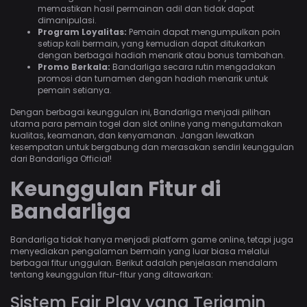
memastikan hasil permainan adil dan tidak dapat
dimanipulasi.
Program Loyalitas:
Pemain dapat mengumpulkan poin
setiap kali bermain, yang kemudian dapat ditukarkan
dengan berbagai hadiah menarik atau bonus tambahan.
Promo Berkala:
Bandarliga secara rutin mengadakan
promosi dan turnamen dengan hadiah menarik untuk
pemain setianya.
Dengan berbagai keunggulan ini, Bandarliga menjadi pilihan
utama para pemain togel dan slot online yang mengutamakan
kualitas, keamanan, dan kenyamanan. Jangan lewatkan
kesempatan untuk bergabung dan merasakan sendiri keunggulan
dari Bandarliga Official!
Keunggulan Fitur di
Bandarliga
Bandarliga tidak hanya menjadi platform game online, tetapi juga
menyediakan pengalaman bermain yang luar biasa melalui
berbagai fitur unggulan. Berikut adalah penjelasan mendalam
tentang keunggulan fitur-fitur yang ditawarkan:
Sistem Fair Play yang Terjamin