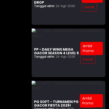
DROP
Tanggal akhir:
23-Agt-2026
Detail
Ambil
PP - DAILY WINS MEGA
Promo
GACOR SEASON 4 LEVEL 5
Tanggal akhir:
24-Agt-2026
Detail
Ambil
PG SOFT - TURNAMEN PG
Promo
GACOR FIESTA 2026!
Tanggal akhir:
18-Okt-2026