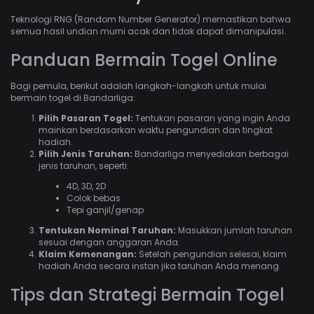
Teknologi RNG (Random Number Generator) memastikan bahwa
semua hasil undian murni acak dan tidak dapat dimanipulasi.
Panduan Bermain Togel Online
Bagi pemula, berikut adalah langkah-langkah untuk mulai
bermain togel di Bandarliga:
Pilih Pasaran Togel:
Tentukan pasaran yang ingin Anda
mainkan berdasarkan waktu pengundian dan tingkat
hadiah.
Pilih Jenis Taruhan:
Bandarliga menyediakan berbagai
jenis taruhan, seperti:
4D, 3D, 2D
Colok bebas
Tepi ganjil/genap
Tentukan Nominal Taruhan:
Masukkan jumlah taruhan
sesuai dengan anggaran Anda.
Klaim Kemenangan:
Setelah pengundian selesai, klaim
hadiah Anda secara instan jika taruhan Anda menang.
Tips dan Strategi Bermain Togel