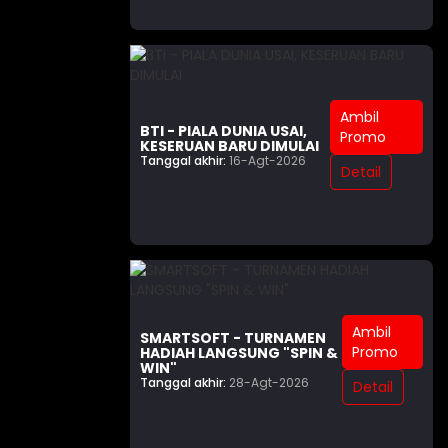
Ambil
BTI - PIALA DUNIA USAI,
Promo
KESERUAN BARU DIMULAI
Tanggal akhir:
16-Agt-2026
Detail
Ambil
SMARTSOFT - TURNAMEN
Promo
HADIAH LANGSUNG "SPIN &
WIN"
Tanggal akhir:
28-Agt-2026
Detail