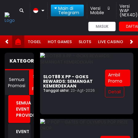
Versi
Main di
Versi
WAP
Telegram
Mobile
(NEX4D)
MASUK
DAFTA
TOGEL
HOT GAMES
SLOTS
LIVE CASINO
RA
KATEGORI
Ambil
Semua
SLOT88 X PP - GOKS
Semua
Promo
REWARDS: SEMANGAT
Event
Promosi
KEMERDEKAAN
Provider
Tanggal akhir:
23-Agt-2026
Detail
SEMUA
EVENT
PROVIDER
EVENT