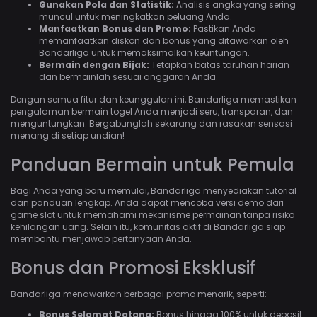
Gunakan Pola dan Statistik:
Analisis angka yang sering
muncul untuk meningkatkan peluang Anda.
Manfaatkan Bonus dan Promo:
Pastikan Anda
memanfaatkan diskon dan bonus yang ditawarkan oleh
Bandarliga untuk memaksimalkan keuntungan.
Bermain dengan Bijak:
Tetapkan batas taruhan harian
dan bermainlah sesuai anggaran Anda.
Dengan semua fitur dan keunggulan ini, Bandarliga memastikan
pengalaman bermain togel Anda menjadi seru, transparan, dan
menguntungkan. Bergabunglah sekarang dan rasakan sensasi
menang di setiap undian!
Panduan Bermain untuk Pemula
Bagi Anda yang baru memulai, Bandarliga menyediakan tutorial
dan panduan lengkap. Anda dapat mencoba versi demo dari
game slot untuk memahami mekanisme permainan tanpa risiko
kehilangan uang. Selain itu, komunitas aktif di Bandarliga siap
membantu menjawab pertanyaan Anda.
Bonus dan Promosi Eksklusif
Bandarliga menawarkan berbagai promo menarik, seperti:
Bonus Selamat Datang:
Bonus hingga 100% untuk deposit