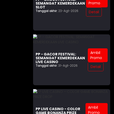
Promo
SEMANGAT KEMERDEKAAN
SLOT
Tanggal akhir:
23-Agt-2026
Detail
Ambil
PP - GACOR FESTIVAL:
Promo
SEMANGAT KEMERDEKAAN
LIVE CASINO
Tanggal akhir:
31-Agt-2026
Detail
Ambil
PP LIVE CASINO - COLOR
Promo
GAME BONANZA PRIZE