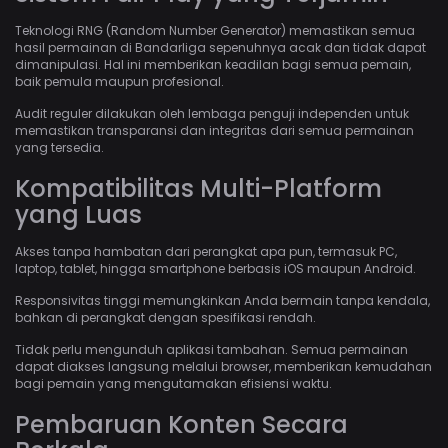
Teknologi RNG (Random Number Generator) memastikan semua
hasil permainan di Bandarliga sepenuhnya acak dan tidak dapat
dimanipulasi. Hal ini memberikan keadilan bagi semua pemain,
baik pemula maupun profesional.
Audit reguler dilakukan oleh lembaga penguji independen untuk
memastikan transparansi dan integritas dari semua permainan
yang tersedia.
Kompatibilitas Multi-Platform
yang Luas
Akses tanpa hambatan dari perangkat apa pun, termasuk PC,
laptop, tablet, hingga smartphone berbasis iOS maupun Android.
Responsivitas tinggi memungkinkan Anda bermain tanpa kendala,
bahkan di perangkat dengan spesifikasi rendah.
Tidak perlu mengunduh aplikasi tambahan. Semua permainan
dapat diakses langsung melalui browser, memberikan kemudahan
bagi pemain yang mengutamakan efisiensi waktu.
Pembaruan Konten Secara