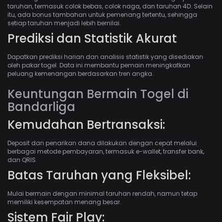
taruhan, termasuk colok bebas, colok naga, dan taruhan 4D. Selain
itu, ada bonus tambahan untuk pemenang tertentu, sehingga
setiap taruhan menjadi lebih bernilai.
Prediksi dan Statistik Akurat
Dapatkan prediksi harian dan analisis statistik yang disediakan
oleh pakar togel. Data ini membantu pemain meningkatkan
peluang kemenangan berdasarkan tren angka.
Keuntungan Bermain Togel di
Bandarliga
Kemudahan Bertransaksi:
Deposit dan penarikan dana dilakukan dengan cepat melalui
berbagai metode pembayaran, termasuk e-wallet, transfer bank,
dan QRIS.
Batas Taruhan yang Fleksibel:
Mulai bermain dengan minimal taruhan rendah, namun tetap
memiliki kesempatan menang besar.
Sistem Fair Play: