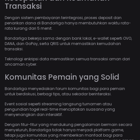
Transaksi
Dengan sistem pembayaran terintegrasi, proses deposit dan
penarikan dana di Bandarliga hanya membutuhkan waktu rata-
rata kurang dari 5 menit.
Bandarliga bekerja sama dengan bank lokal, e-wallet seperti OVO,
DANA, dan GoPay, serta QRIS untuk memastikan kemudahan
transaksi.
Teknologi enkripsi data memastikan semua transaksi aman dari
ancaman cyber.
Komunitas Pemain yang Solid
Bandarliga menyediakan forum komunitas bagi para pemain
untuk berdiskusi, berbagi tips, atau sekadar berinteraksi.
Event sosial seperti streaming langsung turnamen atau
pengundian togel real-time menciptakan suasana yang
menyenangkan dan interaktif.
Dengan fitur-fitur yang mendukung pengalaman bermain secara
menyeluruh, Bandarliga tidak hanya menjadi platform game,
tetapi juga komunitas yang memberikan manfaat bagi para