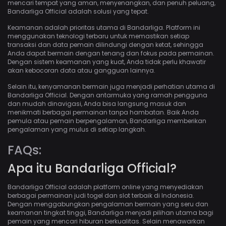
mencari tempat yang aman, menyenangkan, dan penuh peluang,
Bandarliga Official adalah solusi yang tepat.
Keamanan adalah prioritas utama di Bandarliga. Platform ini
menggunakan teknologi terbaru untuk memastikan setiap
transaksi dan data pemain dilindungi dengan ketat, sehingga
Anda dapat bermain dengan tenang dan fokus pada permainan.
Dengan sistem keamanan yang kuat, Anda tidak perlu khawatir
akan kebocoran data atau gangguan lainnya.
Selain itu, kenyamanan bermain juga menjadi perhatian utama di
Bandarliga Official. Dengan antarmuka yang ramah pengguna
dan mudah dinavigasi, Anda bisa langsung masuk dan
menikmati berbagai permainan tanpa hambatan. Baik Anda
pemula atau pemain berpengalaman, Bandarliga memberikan
pengalaman yang mulus di setiap langkah.
FAQs:
Apa itu Bandarliga Official?
Bandarliga Official adalah platform online yang menyediakan
berbagai permainan judi togel dan slot terbaik di Indonesia.
Dengan menggabungkan pengalaman bermain yang seru dan
keamanan tingkat tinggi, Bandarliga menjadi pilihan utama bagi
pemain yang mencari hiburan berkualitas. Selain menawarkan