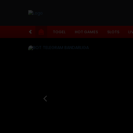
TOGEL
HOT GAMES
SLOTS
LI