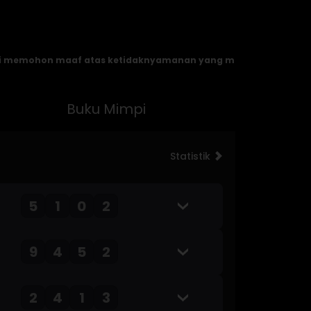
mi memohon maaf atas ketidaknyamanan yang mungkin ditimbulkan.
Buku Mimpi
Statistik
5
1
0
2
9
4
5
2
2
4
1
3