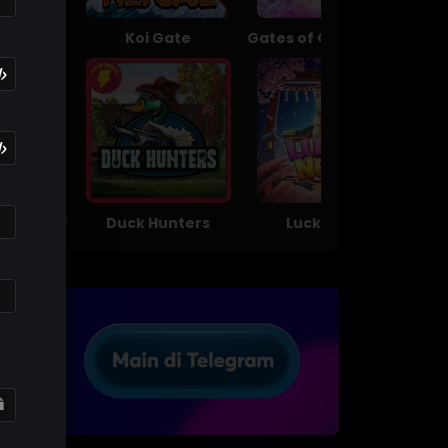
Ninja
Koi Gate
Gates of Olympus Roulette
TUNE CAT
Duck Hunters
Lucky Neko