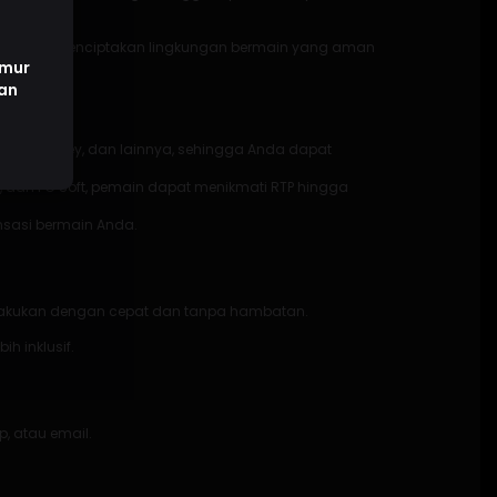
ercayaan, menciptakan lingkungan bermain yang aman
umur
dan
Kong, Sydney, dan lainnya, sehingga Anda dapat
g, dan PG Soft, pemain dapat menikmati RTP hingga
nsasi bermain Anda.
 dilakukan dengan cepat dan tanpa hambatan.
h inklusif.
, atau email.