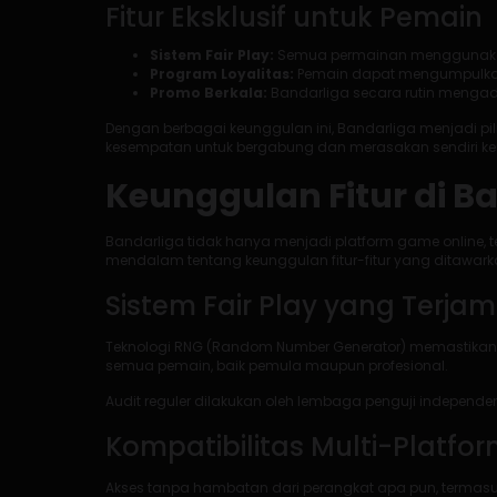
Fitur Eksklusif untuk Pemain
Sistem Fair Play:
Semua permainan menggunakan 
Program Loyalitas:
Pemain dapat mengumpulkan 
Promo Berkala:
Bandarliga secara rutin mengad
Dengan berbagai keunggulan ini, Bandarliga menjadi p
kesempatan untuk bergabung dan merasakan sendiri keun
Keunggulan Fitur di B
Bandarliga tidak hanya menjadi platform game online, 
mendalam tentang keunggulan fitur-fitur yang ditawark
Sistem Fair Play yang Terjam
Teknologi RNG (Random Number Generator) memastikan s
semua pemain, baik pemula maupun profesional.
Audit reguler dilakukan oleh lembaga penguji independe
Kompatibilitas Multi-Platfo
Akses tanpa hambatan dari perangkat apa pun, termasuk