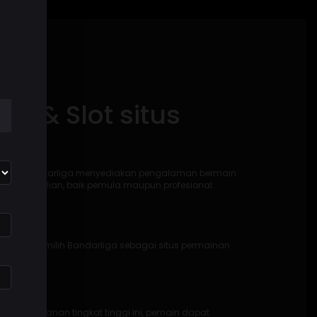
el & Slot situs
percaya, Bandarliga menyediakan pengalaman bermain
kat keahlian, baik pemula maupun profesional.
aiknya memilih Bandarliga sebagai situs permainan
dar keamanan tingkat tinggi ini, pemain dapat