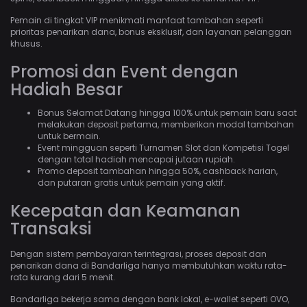
Pemain di tingkat VIP menikmati manfaat tambahan seperti
prioritas penarikan dana, bonus eksklusif, dan layanan pelanggan
khusus.
Promosi dan Event dengan
Hadiah Besar
Bonus Selamat Datang hingga 100% untuk pemain baru saat
melakukan deposit pertama, memberikan modal tambahan
untuk bermain.
Event mingguan seperti Turnamen Slot dan Kompetisi Togel
dengan total hadiah mencapai jutaan rupiah.
Promo deposit tambahan hingga 50%, cashback harian,
dan putaran gratis untuk pemain yang aktif.
Kecepatan dan Keamanan
Transaksi
Dengan sistem pembayaran terintegrasi, proses deposit dan
penarikan dana di Bandarliga hanya membutuhkan waktu rata-
rata kurang dari 5 menit.
Bandarliga bekerja sama dengan bank lokal, e-wallet seperti OVO,