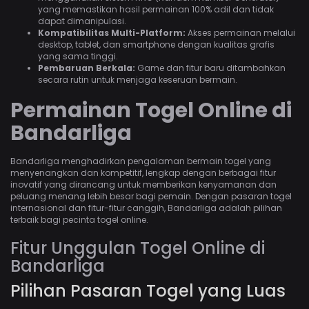
yang memastikan hasil permainan 100% adil dan tidak
dapat dimanipulasi.
Kompatibilitas Multi-Platform:
Akses permainan melalui
desktop, tablet, dan smartphone dengan kualitas grafis
yang sama tinggi.
Pembaruan Berkala:
Game dan fitur baru ditambahkan
secara rutin untuk menjaga keseruan bermain.
Permainan Togel Online di
Bandarliga
Bandarliga menghadirkan pengalaman bermain togel yang
menyenangkan dan kompetitif, lengkap dengan berbagai fitur
inovatif yang dirancang untuk memberikan kenyamanan dan
peluang menang lebih besar bagi pemain. Dengan pasaran togel
internasional dan fitur-fitur canggih, Bandarliga adalah pilihan
terbaik bagi pecinta togel online.
Fitur Unggulan Togel Online di
Bandarliga
Pilihan Pasaran Togel yang Luas