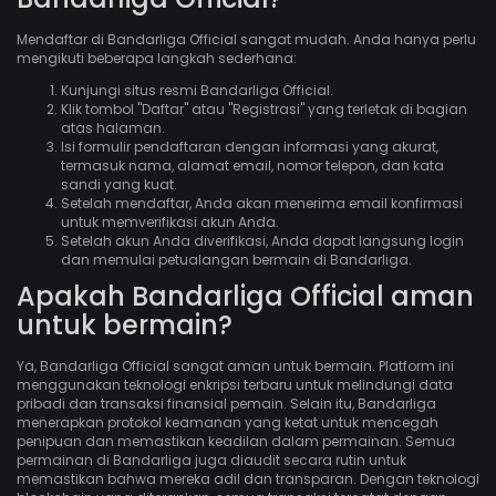
Mendaftar di Bandarliga Official sangat mudah. Anda hanya perlu
mengikuti beberapa langkah sederhana:
Kunjungi situs resmi Bandarliga Official.
Klik tombol "Daftar" atau "Registrasi" yang terletak di bagian
atas halaman.
Isi formulir pendaftaran dengan informasi yang akurat,
termasuk nama, alamat email, nomor telepon, dan kata
sandi yang kuat.
Setelah mendaftar, Anda akan menerima email konfirmasi
untuk memverifikasi akun Anda.
Setelah akun Anda diverifikasi, Anda dapat langsung login
dan memulai petualangan bermain di Bandarliga.
Apakah Bandarliga Official aman
untuk bermain?
Ya, Bandarliga Official sangat aman untuk bermain. Platform ini
menggunakan teknologi enkripsi terbaru untuk melindungi data
pribadi dan transaksi finansial pemain. Selain itu, Bandarliga
menerapkan protokol keamanan yang ketat untuk mencegah
penipuan dan memastikan keadilan dalam permainan. Semua
permainan di Bandarliga juga diaudit secara rutin untuk
memastikan bahwa mereka adil dan transparan. Dengan teknologi