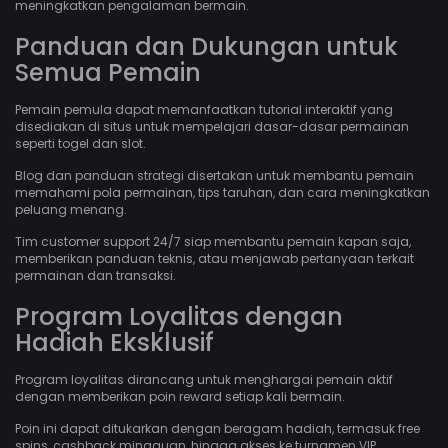
meningkatkan pengalaman bermain.
Panduan dan Dukungan untuk
Semua Pemain
Pemain pemula dapat memanfaatkan tutorial interaktif yang
disediakan di situs untuk mempelajari dasar-dasar permainan
seperti togel dan slot.
Blog dan panduan strategi disertakan untuk membantu pemain
memahami pola permainan, tips taruhan, dan cara meningkatkan
peluang menang.
Tim customer support 24/7 siap membantu pemain kapan saja,
memberikan panduan teknis, atau menjawab pertanyaan terkait
permainan dan transaksi.
Program Loyalitas dengan
Hadiah Eksklusif
Program loyalitas dirancang untuk menghargai pemain aktif
dengan memberikan poin reward setiap kali bermain.
Poin ini dapat ditukarkan dengan beragam hadiah, termasuk free
spins, cashback mingguan, hingga akses ke turnamen VIP.