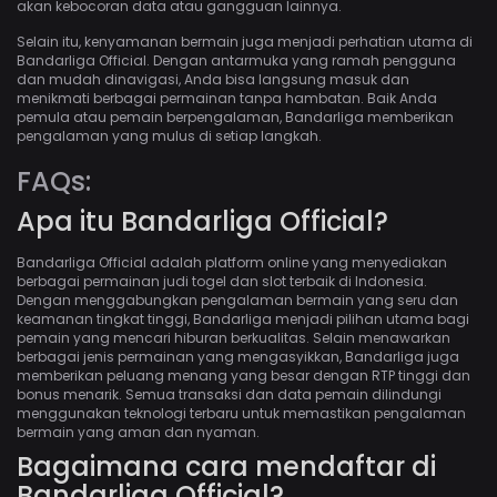
akan kebocoran data atau gangguan lainnya.
Selain itu, kenyamanan bermain juga menjadi perhatian utama di
Bandarliga Official. Dengan antarmuka yang ramah pengguna
dan mudah dinavigasi, Anda bisa langsung masuk dan
menikmati berbagai permainan tanpa hambatan. Baik Anda
pemula atau pemain berpengalaman, Bandarliga memberikan
pengalaman yang mulus di setiap langkah.
FAQs:
Apa itu Bandarliga Official?
Bandarliga Official adalah platform online yang menyediakan
berbagai permainan judi togel dan slot terbaik di Indonesia.
Dengan menggabungkan pengalaman bermain yang seru dan
keamanan tingkat tinggi, Bandarliga menjadi pilihan utama bagi
pemain yang mencari hiburan berkualitas. Selain menawarkan
berbagai jenis permainan yang mengasyikkan, Bandarliga juga
memberikan peluang menang yang besar dengan RTP tinggi dan
bonus menarik. Semua transaksi dan data pemain dilindungi
menggunakan teknologi terbaru untuk memastikan pengalaman
bermain yang aman dan nyaman.
Bagaimana cara mendaftar di
Bandarliga Official?