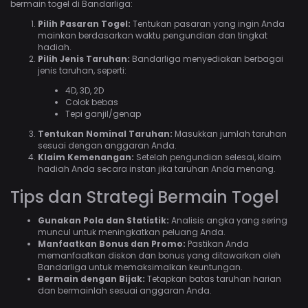
bermain togel di Bandarliga:
Pilih Pasaran Togel:
Tentukan pasaran yang ingin Anda
mainkan berdasarkan waktu pengundian dan tingkat
hadiah.
Pilih Jenis Taruhan:
Bandarliga menyediakan berbagai
jenis taruhan, seperti:
4D, 3D, 2D
Colok bebas
Tepi ganjil/genap
Tentukan Nominal Taruhan:
Masukkan jumlah taruhan
sesuai dengan anggaran Anda.
Klaim Kemenangan:
Setelah pengundian selesai, klaim
hadiah Anda secara instan jika taruhan Anda menang.
Tips dan Strategi Bermain Togel
Gunakan Pola dan Statistik:
Analisis angka yang sering
muncul untuk meningkatkan peluang Anda.
Manfaatkan Bonus dan Promo:
Pastikan Anda
memanfaatkan diskon dan bonus yang ditawarkan oleh
Bandarliga untuk memaksimalkan keuntungan.
Bermain dengan Bijak:
Tetapkan batas taruhan harian
dan bermainlah sesuai anggaran Anda.