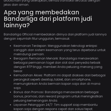
blockchain yang diterapkan, semua transaksi tercatat dengan
jelas dan aman.
Apa yang membedakan
Bandarliga dari platform judi
lainnya?
Bandarliga Official membedakan dirinya dari platform judi lainnya
dengan sejumlah fitur unggulan, termasuk:
Keamanan Terdepan: Menggunakan teknologi enkripsi
canggih dan sistem keamanan yang terus diperbarui untuk
melindungi pemain.
Beragam Permainan Menarik: Bandarliga menawarkan
berbagai permainan togel dan slot dari penyedia terbaik
dengan RTP tinggi, memberi Anda peluang menang yang
besar.
Kemudahan Akses: Platform ini dapat diakses dari berbagai
perangkat seperti desktop, tablet, dan smartphone,
memungkinkan Anda bermain kapan saja dan di mana
saja.
Bonus dan Promosi: Bandarliga menawarkan berbagai
bonus, promosi, dan reward program untuk meningkatkan
peluang kemenangan Anda.
Layanan Pelanggan 24/7: Tim support siap membantu
kapan saja dengan respons cepat dan solusi tepat.