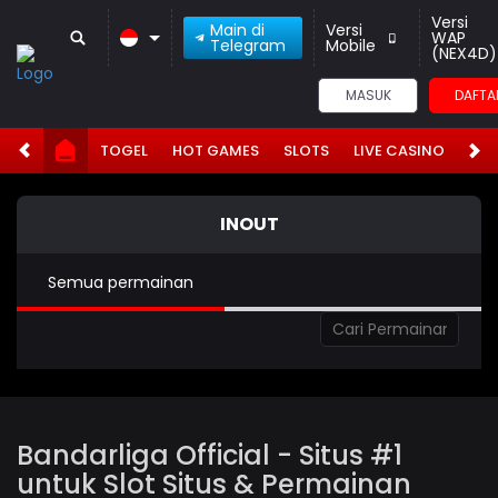
Versi
Main di
Versi
WAP
Telegram
Mobile
(NEX4D)
MASUK
DAFTA
TOGEL
HOT GAMES
SLOTS
LIVE CASINO
RA
INOUT
Semua permainan
Bandarliga Official - Situs #1
untuk Slot Situs & Permainan