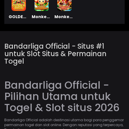
GOLDEN BASIN
Monkey Thunderbolt
Monkey King
Bandarliga Official - Situs #1
untuk Slot Situs & Permainan
Togel
Bandarliga Official -
Pilihan Utama untuk
Togel & Slot situs 2026
Bandarliga Official adalah destinasi utama bagi para penggemar
permainan togel dan slot online. Dengan reputasi yang terpercaya,