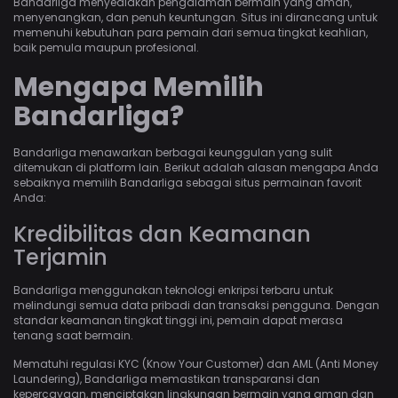
Bandarliga menyediakan pengalaman bermain yang aman,
menyenangkan, dan penuh keuntungan. Situs ini dirancang untuk
memenuhi kebutuhan para pemain dari semua tingkat keahlian,
baik pemula maupun profesional.
Mengapa Memilih
Bandarliga?
Bandarliga menawarkan berbagai keunggulan yang sulit
ditemukan di platform lain. Berikut adalah alasan mengapa Anda
sebaiknya memilih Bandarliga sebagai situs permainan favorit
Anda:
Kredibilitas dan Keamanan
Terjamin
Bandarliga menggunakan teknologi enkripsi terbaru untuk
melindungi semua data pribadi dan transaksi pengguna. Dengan
standar keamanan tingkat tinggi ini, pemain dapat merasa
tenang saat bermain.
Mematuhi regulasi KYC (Know Your Customer) dan AML (Anti Money
Laundering), Bandarliga memastikan transparansi dan
kepercayaan, menciptakan lingkungan bermain yang aman dan