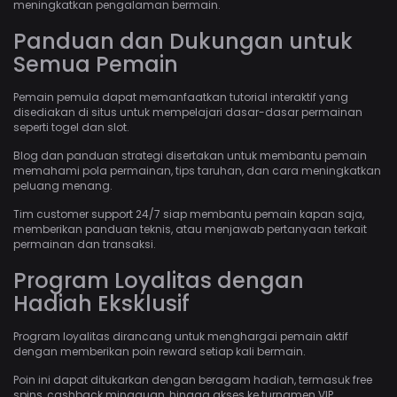
meningkatkan pengalaman bermain.
Panduan dan Dukungan untuk
Semua Pemain
Pemain pemula dapat memanfaatkan tutorial interaktif yang
disediakan di situs untuk mempelajari dasar-dasar permainan
seperti togel dan slot.
Blog dan panduan strategi disertakan untuk membantu pemain
memahami pola permainan, tips taruhan, dan cara meningkatkan
peluang menang.
Tim customer support 24/7 siap membantu pemain kapan saja,
memberikan panduan teknis, atau menjawab pertanyaan terkait
permainan dan transaksi.
Program Loyalitas dengan
Hadiah Eksklusif
Program loyalitas dirancang untuk menghargai pemain aktif
dengan memberikan poin reward setiap kali bermain.
Poin ini dapat ditukarkan dengan beragam hadiah, termasuk free
spins, cashback mingguan, hingga akses ke turnamen VIP.