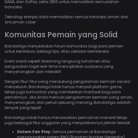
DANA, dan GoPay, serta QRIS untuk memastikan kemudahan
transaksi.
Teknologi enkripsi data memastikan semua transaksi aman dari
ancaman cyber.
Komunitas Pemain yang Solid
Bandarliga menyediakan forum komunitas bagi para pemain
untuk berdiskusi, berbagi tips, atau sekadar berinteraksi.
Event sosial seperti streaming langsung turnamen atau
pengundian togel real-time menciptakan suasana yang
menyenangkan dan interaktif.
Dengan fitur-fitur yang mendukung pengalaman bermain secara
menyeluruh, Bandarliga tidak hanya menjadi platform game,
tetapi juga komunitas yang memberikan manfaat bagi para
pemainnya. Jika Anda mencari pengalaman bermain yang aman,
menyenangkan, dan penuh peluang menang, Bandarliga adalah
tempat yang tepat!
Bandarliga tidak hanya menawarkan permainan menarik tetapi
juga berbagai fitur unggulan yang menjadikannya pilihan terbaik:
Sistem Fair Play:
Semua permainan di Bandarliga
menggunakan sistem RNG (Random Number Generator)