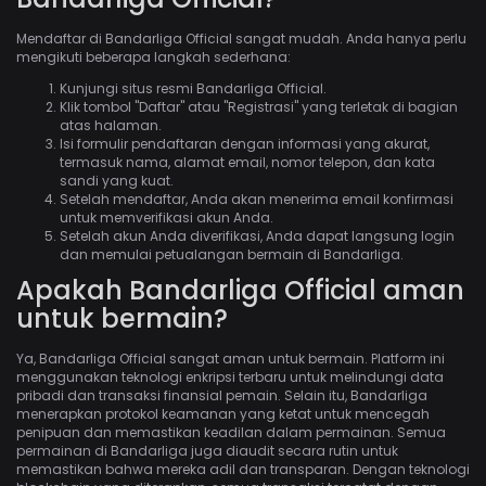
Mendaftar di Bandarliga Official sangat mudah. Anda hanya perlu
mengikuti beberapa langkah sederhana:
Kunjungi situs resmi Bandarliga Official.
Klik tombol "Daftar" atau "Registrasi" yang terletak di bagian
atas halaman.
Isi formulir pendaftaran dengan informasi yang akurat,
termasuk nama, alamat email, nomor telepon, dan kata
sandi yang kuat.
Setelah mendaftar, Anda akan menerima email konfirmasi
untuk memverifikasi akun Anda.
Setelah akun Anda diverifikasi, Anda dapat langsung login
dan memulai petualangan bermain di Bandarliga.
Apakah Bandarliga Official aman
untuk bermain?
Ya, Bandarliga Official sangat aman untuk bermain. Platform ini
menggunakan teknologi enkripsi terbaru untuk melindungi data
pribadi dan transaksi finansial pemain. Selain itu, Bandarliga
menerapkan protokol keamanan yang ketat untuk mencegah
penipuan dan memastikan keadilan dalam permainan. Semua
permainan di Bandarliga juga diaudit secara rutin untuk
memastikan bahwa mereka adil dan transparan. Dengan teknologi