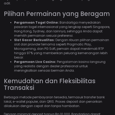
adil.
Pilihan Permainan yang Beragam
Pergamean Togel Online:
Bandarliga menyediakan
pasaran togel internasional yang lengkap seperti Singapore,
Hong Kong, Sydney, dan lainnya, sehingga Anda dapat
memilih permainan sesuai preferensi.
Slot Gacor Berkualitas:
Dengan ribuan pilihan permainan
slot dari provider ternama seperti Pragmatic Play,
Microgaming, dan PG Soft, pemain dapat menikmati RTP
hingga 97% yang memberikan peluang kemenangan lebih
besar.
Pergamean Live Casino:
Pengalaman kasino langsung
yang realistis dengan dealer profesional untuk
meningkatkan sensasi bermain Anda.
Kemudahan dan Fleksibilitas
Transaksi
Berbagai metode pembayaran tersedia, termasuk transfer bank
lokal, e-wallet populer, dan QRIS. Proses deposit dan penarikan
dilakukan dengan cepat dan tanpa hambatan.
Dengan minimal deposit hanya Rp 10.000, Bandarliga dapat