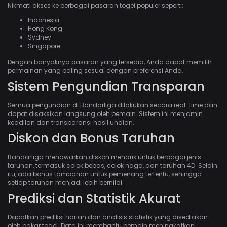
Nikmati akses ke berbagai pasaran togel populer seperti:
Indonesia
Hong Kong
Sydney
Singapore
Dengan banyaknya pasaran yang tersedia, Anda dapat memilih
permainan yang paling sesuai dengan preferensi Anda.
Sistem Pengundian Transparan
Semua pengundian di Bandarliga dilakukan secara real-time dan
dapat disaksikan langsung oleh pemain. Sistem ini menjamin
keadilan dan transparansi hasil undian.
Diskon dan Bonus Taruhan
Bandarliga menawarkan diskon menarik untuk berbagai jenis
taruhan, termasuk colok bebas, colok naga, dan taruhan 4D. Selain
itu, ada bonus tambahan untuk pemenang tertentu, sehingga
setiap taruhan menjadi lebih bernilai.
Prediksi dan Statistik Akurat
Dapatkan prediksi harian dan analisis statistik yang disediakan
oleh pakar togel. Data ini membantu pemain meningkatkan