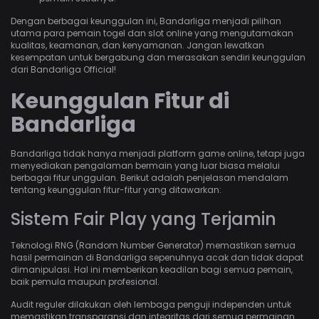
Dengan berbagai keunggulan ini, Bandarliga menjadi pilihan
utama para pemain togel dan slot online yang mengutamakan
kualitas, keamanan, dan kenyamanan. Jangan lewatkan
kesempatan untuk bergabung dan merasakan sendiri keunggulan
dari Bandarliga Official!
Keunggulan Fitur di
Bandarliga
Bandarliga tidak hanya menjadi platform game online, tetapi juga
menyediakan pengalaman bermain yang luar biasa melalui
berbagai fitur unggulan. Berikut adalah penjelasan mendalam
tentang keunggulan fitur-fitur yang ditawarkan:
Sistem Fair Play yang Terjamin
Teknologi RNG (Random Number Generator) memastikan semua
hasil permainan di Bandarliga sepenuhnya acak dan tidak dapat
dimanipulasi. Hal ini memberikan keadilan bagi semua pemain,
baik pemula maupun profesional.
Audit reguler dilakukan oleh lembaga penguji independen untuk
memastikan transparansi dan integritas dari semua permainan