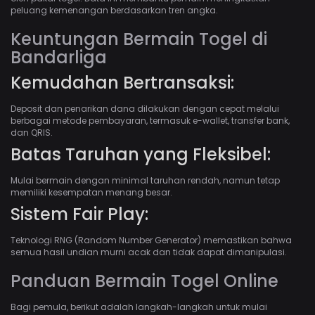
peluang kemenangan berdasarkan tren angka.
Keuntungan Bermain Togel di
Bandarliga
Kemudahan Bertransaksi:
Deposit dan penarikan dana dilakukan dengan cepat melalui
berbagai metode pembayaran, termasuk e-wallet, transfer bank,
dan QRIS.
Batas Taruhan yang Fleksibel:
Mulai bermain dengan minimal taruhan rendah, namun tetap
memiliki kesempatan menang besar.
Sistem Fair Play:
Teknologi RNG (Random Number Generator) memastikan bahwa
semua hasil undian murni acak dan tidak dapat dimanipulasi.
Panduan Bermain Togel Online
Bagi pemula, berikut adalah langkah-langkah untuk mulai