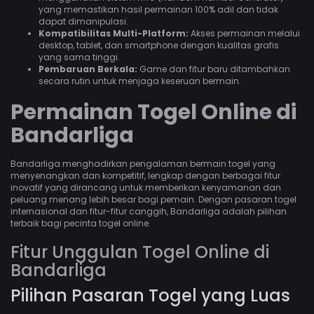
yang memastikan hasil permainan 100% adil dan tidak
dapat dimanipulasi.
Kompatibilitas Multi-Platform:
Akses permainan melalui
desktop, tablet, dan smartphone dengan kualitas grafis
yang sama tinggi.
Pembaruan Berkala:
Game dan fitur baru ditambahkan
secara rutin untuk menjaga keseruan bermain.
Permainan Togel Online di
Bandarliga
Bandarliga menghadirkan pengalaman bermain togel yang
menyenangkan dan kompetitif, lengkap dengan berbagai fitur
inovatif yang dirancang untuk memberikan kenyamanan dan
peluang menang lebih besar bagi pemain. Dengan pasaran togel
internasional dan fitur-fitur canggih, Bandarliga adalah pilihan
terbaik bagi pecinta togel online.
Fitur Unggulan Togel Online di
Bandarliga
Pilihan Pasaran Togel yang Luas