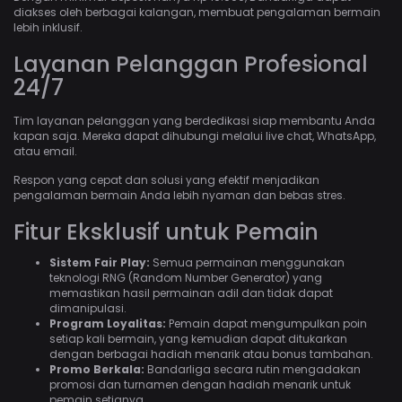
diakses oleh berbagai kalangan, membuat pengalaman bermain
lebih inklusif.
Layanan Pelanggan Profesional
24/7
Tim layanan pelanggan yang berdedikasi siap membantu Anda
kapan saja. Mereka dapat dihubungi melalui live chat, WhatsApp,
atau email.
Respon yang cepat dan solusi yang efektif menjadikan
pengalaman bermain Anda lebih nyaman dan bebas stres.
Fitur Eksklusif untuk Pemain
Sistem Fair Play:
Semua permainan menggunakan
teknologi RNG (Random Number Generator) yang
memastikan hasil permainan adil dan tidak dapat
dimanipulasi.
Program Loyalitas:
Pemain dapat mengumpulkan poin
setiap kali bermain, yang kemudian dapat ditukarkan
dengan berbagai hadiah menarik atau bonus tambahan.
Promo Berkala:
Bandarliga secara rutin mengadakan
promosi dan turnamen dengan hadiah menarik untuk
pemain setianya.