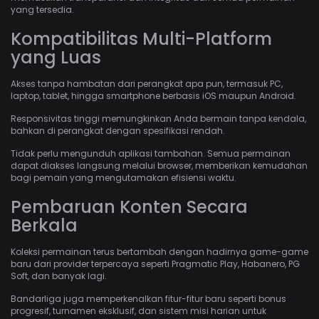
yang tersedia.
Kompatibilitas Multi-Platform
yang Luas
Akses tanpa hambatan dari perangkat apa pun, termasuk PC,
laptop, tablet, hingga smartphone berbasis iOS maupun Android.
Responsivitas tinggi memungkinkan Anda bermain tanpa kendala,
bahkan di perangkat dengan spesifikasi rendah.
Tidak perlu mengunduh aplikasi tambahan. Semua permainan
dapat diakses langsung melalui browser, memberikan kemudahan
bagi pemain yang mengutamakan efisiensi waktu.
Pembaruan Konten Secara
Berkala
Koleksi permainan terus bertambah dengan hadirnya game-game
baru dari provider terpercaya seperti Pragmatic Play, Habanero, PG
Soft, dan banyak lagi.
Bandarliga juga memperkenalkan fitur-fitur baru seperti bonus
progresif, turnamen eksklusif, dan sistem misi harian untuk