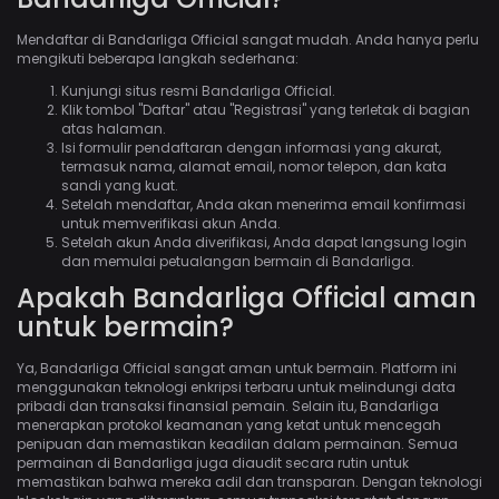
Mendaftar di Bandarliga Official sangat mudah. Anda hanya perlu
mengikuti beberapa langkah sederhana:
Kunjungi situs resmi Bandarliga Official.
Klik tombol "Daftar" atau "Registrasi" yang terletak di bagian
atas halaman.
Isi formulir pendaftaran dengan informasi yang akurat,
termasuk nama, alamat email, nomor telepon, dan kata
sandi yang kuat.
Setelah mendaftar, Anda akan menerima email konfirmasi
untuk memverifikasi akun Anda.
Setelah akun Anda diverifikasi, Anda dapat langsung login
dan memulai petualangan bermain di Bandarliga.
Apakah Bandarliga Official aman
untuk bermain?
Ya, Bandarliga Official sangat aman untuk bermain. Platform ini
menggunakan teknologi enkripsi terbaru untuk melindungi data
pribadi dan transaksi finansial pemain. Selain itu, Bandarliga
menerapkan protokol keamanan yang ketat untuk mencegah
penipuan dan memastikan keadilan dalam permainan. Semua
permainan di Bandarliga juga diaudit secara rutin untuk
memastikan bahwa mereka adil dan transparan. Dengan teknologi