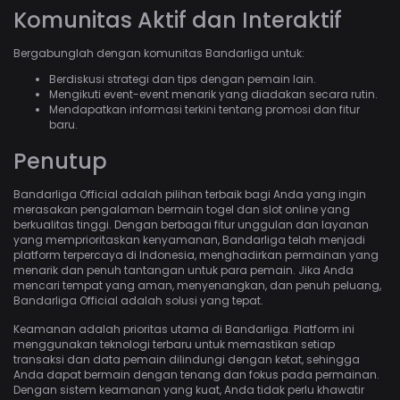
Komunitas Aktif dan Interaktif
Bergabunglah dengan komunitas Bandarliga untuk:
Berdiskusi strategi dan tips dengan pemain lain.
Mengikuti event-event menarik yang diadakan secara rutin.
Mendapatkan informasi terkini tentang promosi dan fitur
baru.
Penutup
Bandarliga Official adalah pilihan terbaik bagi Anda yang ingin
merasakan pengalaman bermain togel dan slot online yang
berkualitas tinggi. Dengan berbagai fitur unggulan dan layanan
yang memprioritaskan kenyamanan, Bandarliga telah menjadi
platform terpercaya di Indonesia, menghadirkan permainan yang
menarik dan penuh tantangan untuk para pemain. Jika Anda
mencari tempat yang aman, menyenangkan, dan penuh peluang,
Bandarliga Official adalah solusi yang tepat.
Keamanan adalah prioritas utama di Bandarliga. Platform ini
menggunakan teknologi terbaru untuk memastikan setiap
transaksi dan data pemain dilindungi dengan ketat, sehingga
Anda dapat bermain dengan tenang dan fokus pada permainan.
Dengan sistem keamanan yang kuat, Anda tidak perlu khawatir